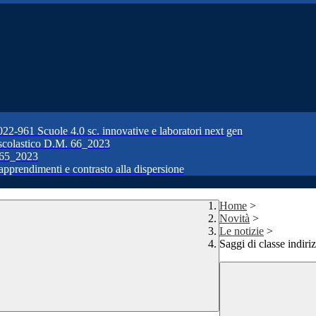
1 Scuole 4.0 sc. innovative e laboratori next gen
colastico D.M. 66_2023
65_2023
prendimenti e contrasto alla dispersione
Home
>
Novità
>
Le notizie
>
Saggi di classe indiri