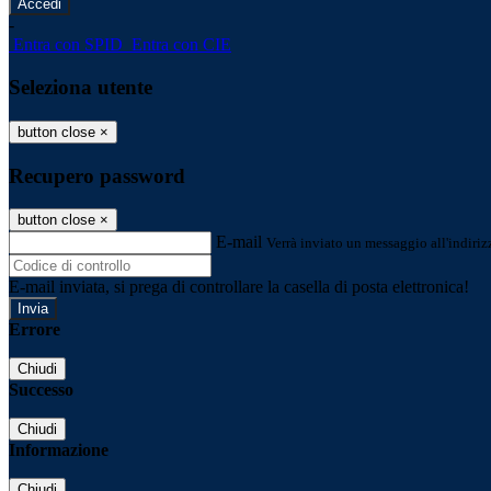
-
Entra con SPID
Entra con CIE
Seleziona utente
button close
×
Recupero password
button close
×
E-mail
Verrà inviato un messaggio all'indirizz
E-mail inviata, si prega di controllare la casella di posta elettronica!
Errore
Chiudi
Successo
Chiudi
Informazione
Chiudi