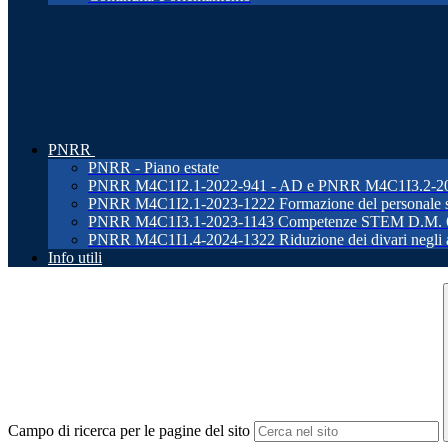
PNRR
PNRR - Piano estate
PNRR M4C1I2.1-2022-941 - AD e PNRR M4C1I3.2-2022-96
PNRR M4C1I2.1-2023-1222 Formazione del personale s
PNRR M4C1I3.1-2023-1143 Competenze STEM D.M. 
PNRR M4C1I1.4-2024-1322 Riduzione dei divari negli ap
Info utili
Campo di ricerca per le pagine del sito