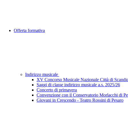
Offerta formativa
Indirizzo musicale
XV Concorso Musicale Nazionale Città di Scandic
Saggi di classe indirizzo musicale a.s. 2025/26
Concerto di primavera
Convenzione con il Conservatorio Morlacchi di Pe
Giovani in Crescendo - Teatro Rossini di Pesaro