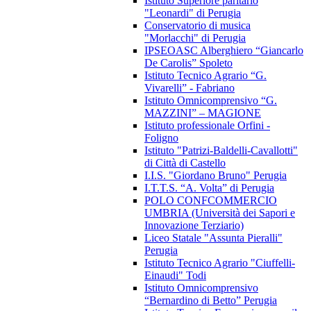
Istituto Superiore paritario
"Leonardi" di Perugia
Conservatorio di musica
"Morlacchi" di Perugia
IPSEOASC Alberghiero “Giancarlo
De Carolis” Spoleto
Istituto Tecnico Agrario “G.
Vivarelli” - Fabriano
Istituto Omnicomprensivo “G.
MAZZINI” – MAGIONE
Istituto professionale Orfini -
Foligno
Istituto "Patrizi-Baldelli-Cavallotti"
di Città di Castello
I.I.S. "Giordano Bruno" Perugia
I.T.T.S. “A. Volta” di Perugia
POLO CONFCOMMERCIO
UMBRIA (Università dei Sapori e
Innovazione Terziario)
Liceo Statale "Assunta Pieralli"
Perugia
Istituto Tecnico Agrario "Ciuffelli-
Einaudi" Todi
Istituto Omnicomprensivo
“Bernardino di Betto” Perugia