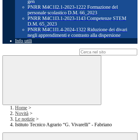
gen
PNRR M4C1I2.1-2023-1222 Formazione del
personale scolastico D.M. 66_2023
PNRR M4C1I3.1-2023-1143 Competenze STEM
D.M. 65_2023
PNRR M4C1I1.4-2024-1322 Riduzione dei divari
negli apprendimenti e contrasto alla dispersione
Info utili
Campo di ricerca per le pagine del sito
Home
>
Novità
>
Le notizie
>
Istituto Tecnico Agrario “G. Vivarelli” - Fabriano