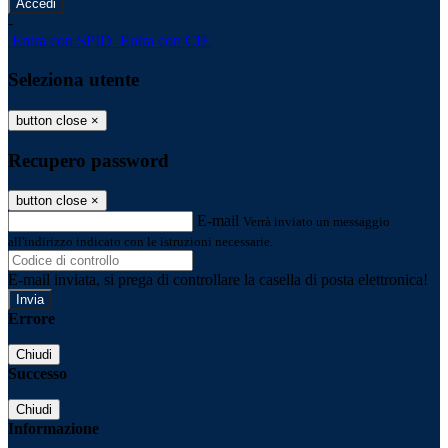
-
Entra con SPID
Entra con CIE
Seleziona utente
button close
×
Recupero password
button close
×
E-mail
Verrà inviato un messaggio
all'indirizzo indicato con le istruzioni necessarie.
E-mail inviata, si prega di controllare la casella di posta elettronica!
Errore
Chiudi
Successo
Chiudi
Informazione