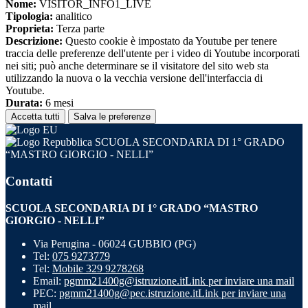
Nome:
VISITOR_INFO1_LIVE
Tipologia:
analitico
Proprieta:
Terza parte
Descrizione:
Questo cookie è impostato da Youtube per tenere
traccia delle preferenze dell'utente per i video di Youtube incorporati
nei siti; può anche determinare se il visitatore del sito web sta
utilizzando la nuova o la vecchia versione dell'interfaccia di
Youtube.
Durata:
6 mesi
Accetta tutti
Salva le preferenze
SCUOLA SECONDARIA DI 1° GRADO
“MASTRO GIORGIO - NELLI”
Contatti
SCUOLA SECONDARIA DI 1° GRADO “MASTRO
GIORGIO - NELLI”
Via Perugina - 06024 GUBBIO (PG)
Tel:
075 9273779
Tel:
Mobile 329 9278268
Email:
pgmm21400g@istruzione.it
Link per inviare una mail
PEC:
pgmm21400g@pec.istruzione.it
Link per inviare una
mail