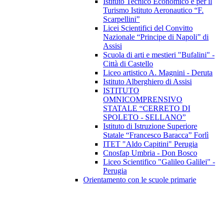
Istituto Tecnico Economico e per il
Turismo Istituto Aeronautico “F.
Scarpellini”
Licei Scientifici del Convitto
Nazionale “Principe di Napoli” di
Assisi
Scuola di arti e mestieri "Bufalini" -
Città di Castello
Liceo artistico A. Magnini - Deruta
Istituto Alberghiero di Assisi
ISTITUTO
OMNICOMPRENSIVO
STATALE “CERRETO DI
SPOLETO - SELLANO”
Istituto di Istruzione Superiore
Statale “Francesco Baracca” Forlì
ITET "Aldo Capitini" Perugia
Cnosfap Umbria - Don Bosco
Liceo Scientifico "Galileo Galilei" -
Perugia
Orientamento con le scuole primarie