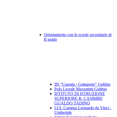
Orientamento con le scuole secondarie di
II grado
IIS "Cassata - Gattapone" Gubbio
Polo Liceale Mazzatinti Gubbio
ISTITUTO DI ISTRUZIONE
SUPERIORE R. CASIMIRI
GUALDO TADINO
I.I.S. Campus Leonardo da Vinci -
Umbertide