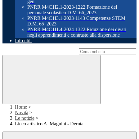
gen
PNRR M4C1I2.1-2023-1222 Formazione del
personale scolastico D.M. 66_2023
PNRR M4C1I3.1-2023-1143 Competenze STEM
D.M. 65_2023
PNRR M4C1I1.4-2024-1322 Riduzione dei divari
negli apprendimenti e contrasto alla dispersione
Info utili
Campo di ricerca per le pagine del sito
Home
>
Novità
>
Le notizie
>
Liceo artistico A. Magnini - Deruta