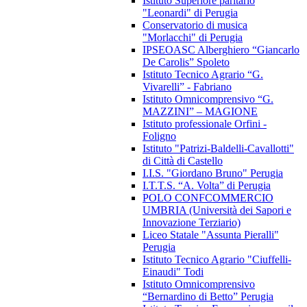
Istituto Superiore paritario
"Leonardi" di Perugia
Conservatorio di musica
"Morlacchi" di Perugia
IPSEOASC Alberghiero “Giancarlo
De Carolis” Spoleto
Istituto Tecnico Agrario “G.
Vivarelli” - Fabriano
Istituto Omnicomprensivo “G.
MAZZINI” – MAGIONE
Istituto professionale Orfini -
Foligno
Istituto "Patrizi-Baldelli-Cavallotti"
di Città di Castello
I.I.S. "Giordano Bruno" Perugia
I.T.T.S. “A. Volta” di Perugia
POLO CONFCOMMERCIO
UMBRIA (Università dei Sapori e
Innovazione Terziario)
Liceo Statale "Assunta Pieralli"
Perugia
Istituto Tecnico Agrario "Ciuffelli-
Einaudi" Todi
Istituto Omnicomprensivo
“Bernardino di Betto” Perugia