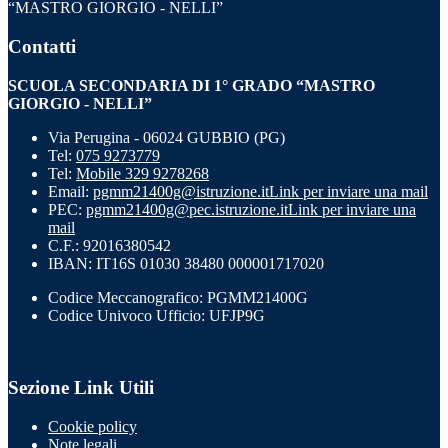
“MASTRO GIORGIO - NELLI”
Contatti
SCUOLA SECONDARIA DI 1° GRADO “MASTRO
GIORGIO - NELLI”
Via Perugina - 06024 GUBBIO (PG)
Tel:
075 9273779
Tel:
Mobile 329 9278268
Email:
pgmm21400g@istruzione.it
Link per inviare una mail
PEC:
pgmm21400g@pec.istruzione.it
Link per inviare una
mail
C.F.: 92016380542
IBAN: IT16S 01030 38480 000001717020
Codice Meccanografico: PGMM21400G
Codice Univoco Ufficio: UFJP9G
Sezione Link Utili
Cookie policy
Note legali