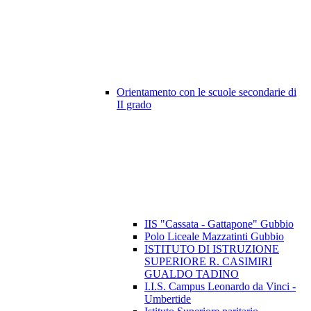
Orientamento con le scuole secondarie di
II grado
IIS "Cassata - Gattapone" Gubbio
Polo Liceale Mazzatinti Gubbio
ISTITUTO DI ISTRUZIONE
SUPERIORE R. CASIMIRI
GUALDO TADINO
I.I.S. Campus Leonardo da Vinci -
Umbertide