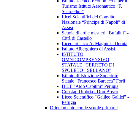
Istituto Tecnico Economico e per il
Turismo Istituto Aeronautico “F.
Scarpellini”
Licei Scientifici del Convitto
Nazionale “Principe di Napoli” di
Assisi
Scuola di arti e mestieri "Bufalini" -
Città di Castello
Liceo artistico A. Magnini - Deruta
Istituto Alberghiero di Assisi
ISTITUTO
OMNICOMPRENSIVO
STATALE “CERRETO DI
SPOLETO - SELLANO”
Istituto di Istruzione Superiore
Statale “Francesco Baracca” Forlì
ITET "Aldo Capitini" Perugia
Cnosfap Umbria - Don Bosco
Liceo Scientifico "Galileo Galilei" -
Perugia
Orientamento con le scuole primarie