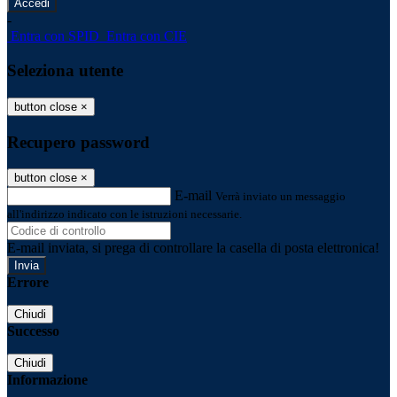
-
Entra con SPID
Entra con CIE
Seleziona utente
button close
×
Recupero password
button close
×
E-mail
Verrà inviato un messaggio
all'indirizzo indicato con le istruzioni necessarie.
E-mail inviata, si prega di controllare la casella di posta elettronica!
Errore
Chiudi
Successo
Chiudi
Informazione