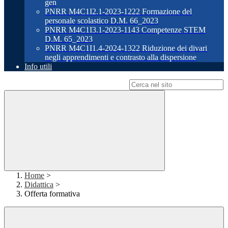
gen
PNRR M4C1I2.1-2023-1222 Formazione del
personale scolastico D.M. 66_2023
PNRR M4C1I3.1-2023-1143 Competenze STEM
D.M. 65_2023
PNRR M4C1I1.4-2024-1322 Riduzione dei divari
negli apprendimenti e contrasto alla dispersione
Info utili
Campo di ricerca per le pagine del sito
Home
>
Didattica
>
Offerta formativa