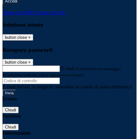
-
Entra con SPID
Entra con CIE
Seleziona utente
button close
×
Recupero password
button close
×
E-mail
Verrà inviato un messaggio
all'indirizzo indicato con le istruzioni necessarie.
E-mail inviata, si prega di controllare la casella di posta elettronica!
Errore
Chiudi
Successo
Chiudi
Informazione