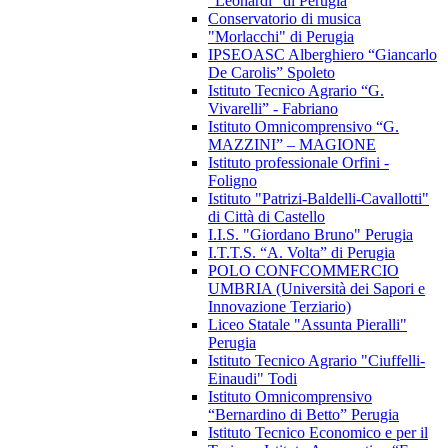
"Leonardi" di Perugia
Conservatorio di musica
"Morlacchi" di Perugia
IPSEOASC Alberghiero “Giancarlo
De Carolis” Spoleto
Istituto Tecnico Agrario “G.
Vivarelli” - Fabriano
Istituto Omnicomprensivo “G.
MAZZINI” – MAGIONE
Istituto professionale Orfini -
Foligno
Istituto "Patrizi-Baldelli-Cavallotti"
di Città di Castello
I.I.S. "Giordano Bruno" Perugia
I.T.T.S. “A. Volta” di Perugia
POLO CONFCOMMERCIO
UMBRIA (Università dei Sapori e
Innovazione Terziario)
Liceo Statale "Assunta Pieralli"
Perugia
Istituto Tecnico Agrario "Ciuffelli-
Einaudi" Todi
Istituto Omnicomprensivo
“Bernardino di Betto” Perugia
Istituto Tecnico Economico e per il