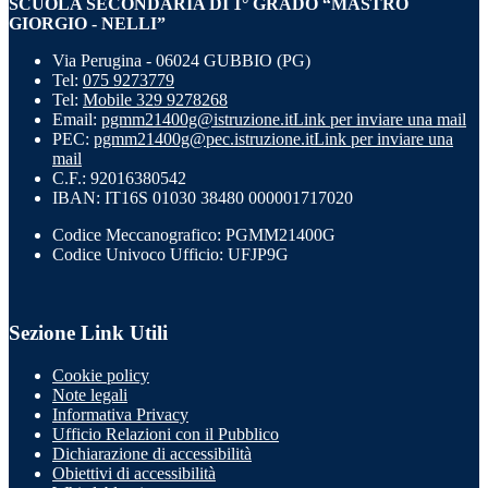
SCUOLA SECONDARIA DI 1° GRADO “MASTRO
GIORGIO - NELLI”
Via Perugina - 06024 GUBBIO (PG)
Tel:
075 9273779
Tel:
Mobile 329 9278268
Email:
pgmm21400g@istruzione.it
Link per inviare una mail
PEC:
pgmm21400g@pec.istruzione.it
Link per inviare una
mail
C.F.: 92016380542
IBAN: IT16S 01030 38480 000001717020
Codice Meccanografico: PGMM21400G
Codice Univoco Ufficio: UFJP9G
Sezione Link Utili
Cookie policy
Note legali
Informativa Privacy
Ufficio Relazioni con il Pubblico
Dichiarazione di accessibilità
Obiettivi di accessibilità