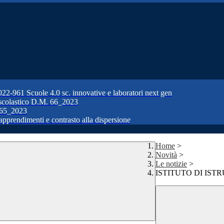
1 Scuole 4.0 sc. innovative e laboratori next gen
colastico D.M. 66_2023
65_2023
prendimenti e contrasto alla dispersione
Home
>
Novità
>
Le notizie
>
ISTITUTO DI IST