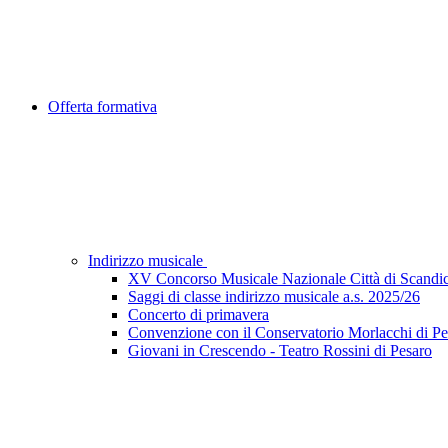
Offerta formativa
Indirizzo musicale
XV Concorso Musicale Nazionale Città di Scandic
Saggi di classe indirizzo musicale a.s. 2025/26
Concerto di primavera
Convenzione con il Conservatorio Morlacchi di Pe
Giovani in Crescendo - Teatro Rossini di Pesaro