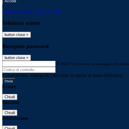
-
Entra con SPID
Entra con CIE
Seleziona utente
button close
×
Recupero password
button close
×
E-mail
Verrà inviato un messaggio all'indirizz
E-mail inviata, si prega di controllare la casella di posta elettronica!
Errore
Chiudi
Successo
Chiudi
Informazione
Chiudi