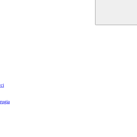
ci
rugia