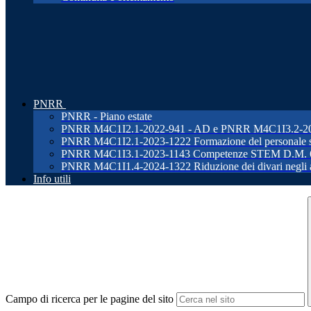
PNRR
PNRR - Piano estate
PNRR M4C1I2.1-2022-941 - AD e PNRR M4C1I3.2-2022-96
PNRR M4C1I2.1-2023-1222 Formazione del personale s
PNRR M4C1I3.1-2023-1143 Competenze STEM D.M. 
PNRR M4C1I1.4-2024-1322 Riduzione dei divari negli ap
Info utili
Campo di ricerca per le pagine del sito