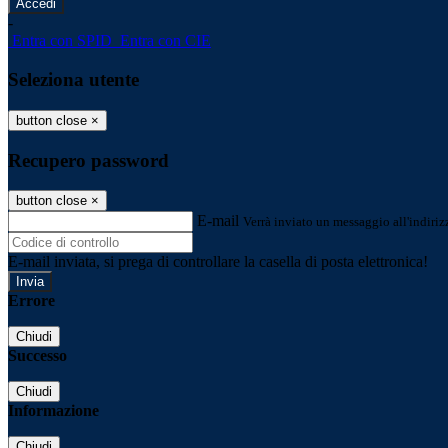
-
Entra con SPID
Entra con CIE
Seleziona utente
button close
×
Recupero password
button close
×
E-mail
Verrà inviato un messaggio all'indirizz
E-mail inviata, si prega di controllare la casella di posta elettronica!
Errore
Chiudi
Successo
Chiudi
Informazione
Chiudi