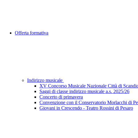
Offerta formativa
Indirizzo musicale
XV Concorso Musicale Nazionale Città di Scandic
Saggi di classe indirizzo musicale a.s. 2025/26
Concerto di primavera
Convenzione con il Conservatorio Morlacchi di Pe
Giovani in Crescendo - Teatro Rossini di Pesaro