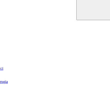
ci
rugia