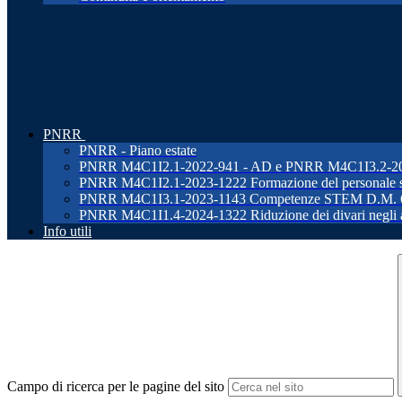
PNRR
PNRR - Piano estate
PNRR M4C1I2.1-2022-941 - AD e PNRR M4C1I3.2-2022-96
PNRR M4C1I2.1-2023-1222 Formazione del personale s
PNRR M4C1I3.1-2023-1143 Competenze STEM D.M. 
PNRR M4C1I1.4-2024-1322 Riduzione dei divari negli ap
Info utili
Campo di ricerca per le pagine del sito