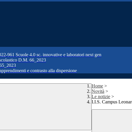
1 Scuole 4.0 sc. innovative e laboratori next gen
colastico D.M. 66_2023
65_2023
prendimenti e contrasto alla dispersione
Home
>
Novità
>
Le notizie
>
I.I.S. Campus Leonar