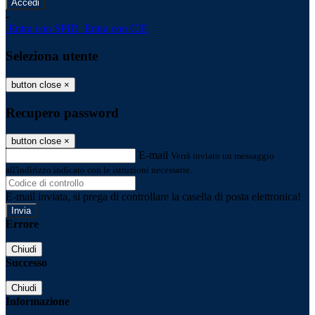
-
Entra con SPID
Entra con CIE
Seleziona utente
button close
×
Recupero password
button close
×
E-mail
Verrà inviato un messaggio
all'indirizzo indicato con le istruzioni necessarie.
E-mail inviata, si prega di controllare la casella di posta elettronica!
Errore
Chiudi
Successo
Chiudi
Informazione