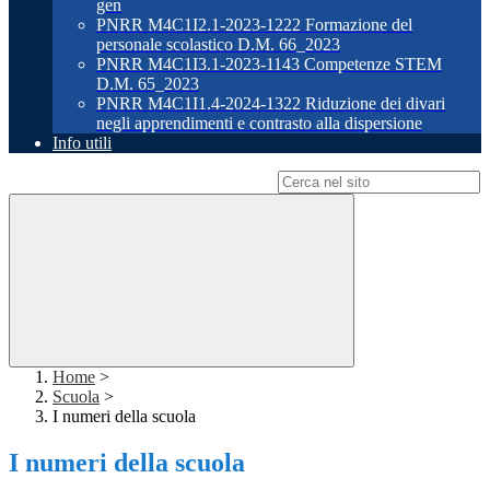
gen
PNRR M4C1I2.1-2023-1222 Formazione del
personale scolastico D.M. 66_2023
PNRR M4C1I3.1-2023-1143 Competenze STEM
D.M. 65_2023
PNRR M4C1I1.4-2024-1322 Riduzione dei divari
negli apprendimenti e contrasto alla dispersione
Info utili
Campo di ricerca per le pagine del sito
Home
>
Scuola
>
I numeri della scuola
I numeri della scuola