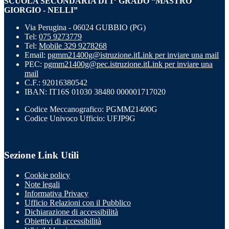
SCUOLA SECONDARIA DI 1° GRADO “MASTRO
GIORGIO - NELLI”
Via Perugina - 06024 GUBBIO (PG)
Tel:
075 9273779
Tel:
Mobile 329 9278268
Email:
pgmm21400g@istruzione.it
Link per inviare una mail
PEC:
pgmm21400g@pec.istruzione.it
Link per inviare una
mail
C.F.: 92016380542
IBAN: IT16S 01030 38480 000001717020
Codice Meccanografico: PGMM21400G
Codice Univoco Ufficio: UFJP9G
Sezione Link Utili
Cookie policy
Note legali
Informativa Privacy
Ufficio Relazioni con il Pubblico
Dichiarazione di accessibilità
Obiettivi di accessibilità