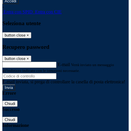
-
Entra con SPID
Entra con CIE
Seleziona utente
button close
×
Recupero password
button close
×
E-mail
Verrà inviato un messaggio
all'indirizzo indicato con le istruzioni necessarie.
E-mail inviata, si prega di controllare la casella di posta elettronica!
Errore
Chiudi
Successo
Chiudi
Informazione