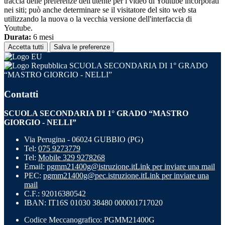
traccia delle preferenze dell'utente per i video di Youtube incorporati
nei siti; può anche determinare se il visitatore del sito web sta
utilizzando la nuova o la vecchia versione dell'interfaccia di
Youtube.
Durata:
6 mesi
Accetta tutti
Salva le preferenze
SCUOLA SECONDARIA DI 1° GRADO
“MASTRO GIORGIO - NELLI”
Contatti
SCUOLA SECONDARIA DI 1° GRADO “MASTRO
GIORGIO - NELLI”
Via Perugina - 06024 GUBBIO (PG)
Tel:
075 9273779
Tel:
Mobile 329 9278268
Email:
pgmm21400g@istruzione.it
Link per inviare una mail
PEC:
pgmm21400g@pec.istruzione.it
Link per inviare una
mail
C.F.: 92016380542
IBAN: IT16S 01030 38480 000001717020
Codice Meccanografico: PGMM21400G