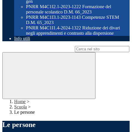
gen
PNRR M4C1I2.1-2023-1222 Formazione del
personale scolastico D.M. 66_2023
PNRR M4C1I3.1-2023-1143 Competenze STEM
D.M. 65_2023
PNRR M4C1I1.4-2024-1322 Riduzione dei divari
negli apprendimenti e contrasto alla dispersione
Info utili
Campo di ricerca per le pagine del sito
Home
>
Scuola
>
Le persone
Le persone