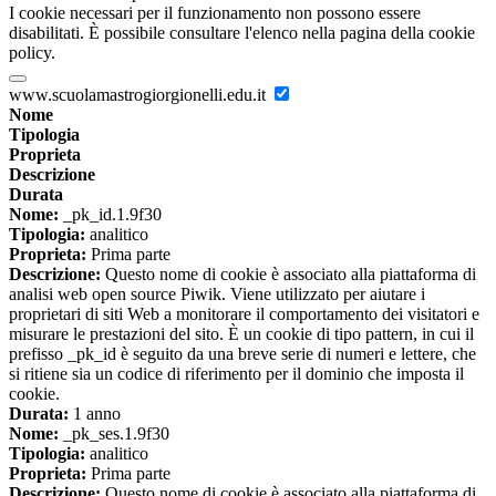
I cookie necessari per il funzionamento non possono essere
disabilitati. È possibile consultare l'elenco nella pagina della cookie
policy.
www.scuolamastrogiorgionelli.edu.it
Nome
Tipologia
Proprieta
Descrizione
Durata
Nome:
_pk_id.1.9f30
Tipologia:
analitico
Proprieta:
Prima parte
Descrizione:
Questo nome di cookie è associato alla piattaforma di
analisi web open source Piwik. Viene utilizzato per aiutare i
proprietari di siti Web a monitorare il comportamento dei visitatori e
misurare le prestazioni del sito. È un cookie di tipo pattern, in cui il
prefisso _pk_id è seguito da una breve serie di numeri e lettere, che
si ritiene sia un codice di riferimento per il dominio che imposta il
cookie.
Durata:
1 anno
Nome:
_pk_ses.1.9f30
Tipologia:
analitico
Proprieta:
Prima parte
Descrizione:
Questo nome di cookie è associato alla piattaforma di