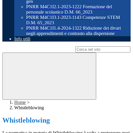
gen
PNRR M4C1I2.1-2023-1222 Formazione del
personale scolastico D.M. 66_2023
PNRR M4C1I3.1-2023-1143 Competenze STEM
D.M. 65_2023
PNRR M4C1I1.4-2024-1322 Riduzione dei divari
negli apprendimenti e contrasto alla dispersione
Info utili
Campo di ricerca per le pagine del sito
Home
>
Whistleblowing
Whistleblowing
La normativa in materia di Whistleblowing è volta a proteggere quei