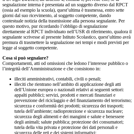
segnalazione interna è presentata ad un soggetto diverso dal RPCT
(ossia ad esempio la scuola), quest’ultima è trasmessa, entro sette
giorni dal suo ricevimento, al soggetto competente, dando
contestuale notizia della trasmissione alla persona segnalante. Per
questo motivo, pur ricordando l’obbligo di segnalazione
direttamente al RPCT individuato nell’USR di riferimento, qualora il
segnalante scrivesse al presente Istituto Scolastico, quest’ultimo avrà
premura di trasmettere la segnalazione nei tempi e modi previsti per
legge al soggetto competente.
Cosa si può segnalare?
Comportamenti, atti od omissioni che ledono l’interesse pubblico o
l’integrità dell’Amministrazione e che consistono in:
illeciti amministrativi, contabili, civili o penali;
illeciti che rientrano nell’ambito di applicazione degli atti
dell’Unione europea o nazionali relativi ai seguenti settori:
appalti pubblici; servizi, prodotti e mercati finanziari e
prevenzione del riciclaggio e del finanziamento del terrorismo;
sicurezza e conformità dei prodotti; sicurezza dei trasporti;
tutela dell’ambiente; radioprotezione e sicurezza nucleare;
sicurezza degli alimenti e dei mangimi e salute e benessere
degli animali; salute pubblica; protezione dei consumatori;
tutela della vita privata e protezione dei dati personali e
sicurezza delle reti e dei sistemi informativi;