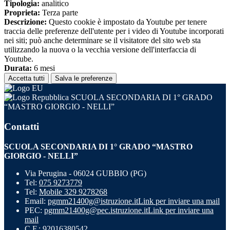
Tipologia:
analitico
Proprieta:
Terza parte
Descrizione:
Questo cookie è impostato da Youtube per tenere
traccia delle preferenze dell'utente per i video di Youtube incorporati
nei siti; può anche determinare se il visitatore del sito web sta
utilizzando la nuova o la vecchia versione dell'interfaccia di
Youtube.
Durata:
6 mesi
Accetta tutti
Salva le preferenze
SCUOLA SECONDARIA DI 1° GRADO
“MASTRO GIORGIO - NELLI”
Contatti
SCUOLA SECONDARIA DI 1° GRADO “MASTRO
GIORGIO - NELLI”
Via Perugina - 06024 GUBBIO (PG)
Tel:
075 9273779
Tel:
Mobile 329 9278268
Email:
pgmm21400g@istruzione.it
Link per inviare una mail
PEC:
pgmm21400g@pec.istruzione.it
Link per inviare una
mail
C.F.: 92016380542