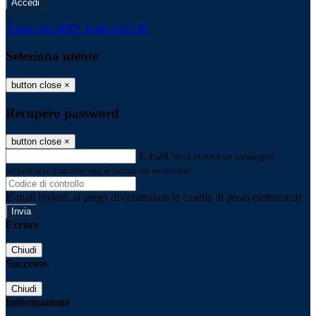
-
Entra con SPID
Entra con CIE
Seleziona utente
button close
×
Recupero password
button close
×
E-mail
Verrà inviato un messaggio
all'indirizzo indicato con le istruzioni necessarie.
E-mail inviata, si prega di controllare la casella di posta elettronica!
Errore
Chiudi
Successo
Chiudi
Informazione