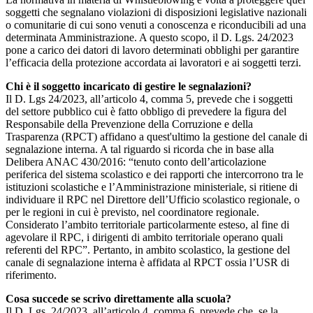
soggetti che segnalano violazioni di disposizioni legislative nazionali
o comunitarie di cui sono venuti a conoscenza e riconducibili ad una
determinata Amministrazione. A questo scopo, il D. Lgs. 24/2023
pone a carico dei datori di lavoro determinati obblighi per garantire
l’efficacia della protezione accordata ai lavoratori e ai soggetti terzi.
Chi è il soggetto incaricato di gestire le segnalazioni?
Il D. Lgs 24/2023, all’articolo 4, comma 5, prevede che i soggetti
del settore pubblico cui è fatto obbligo di prevedere la figura del
Responsabile della Prevenzione della Corruzione e della
Trasparenza (RPCT) affidano a quest'ultimo la gestione del canale di
segnalazione interna. A tal riguardo si ricorda che in base alla
Delibera ANAC 430/2016: “tenuto conto dell’articolazione
periferica del sistema scolastico e dei rapporti che intercorrono tra le
istituzioni scolastiche e l’Amministrazione ministeriale, si ritiene di
individuare il RPC nel Direttore dell’Ufficio scolastico regionale, o
per le regioni in cui è previsto, nel coordinatore regionale.
Considerato l’ambito territoriale particolarmente esteso, al fine di
agevolare il RPC, i dirigenti di ambito territoriale operano quali
referenti del RPC”. Pertanto, in ambito scolastico, la gestione del
canale di segnalazione interna è affidata al RPCT ossia l’USR di
riferimento.
Cosa succede se scrivo direttamente alla scuola?
Il D. Lgs. 24/2023, all’articolo 4, comma 6, prevede che, se la