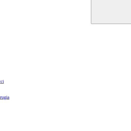
ci
rugia