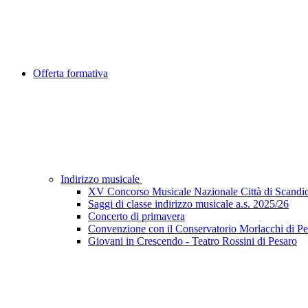
Offerta formativa
Indirizzo musicale
XV Concorso Musicale Nazionale Città di Scandic
Saggi di classe indirizzo musicale a.s. 2025/26
Concerto di primavera
Convenzione con il Conservatorio Morlacchi di Pe
Giovani in Crescendo - Teatro Rossini di Pesaro