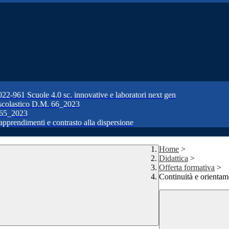
1 Scuole 4.0 sc. innovative e laboratori next gen
colastico D.M. 66_2023
65_2023
prendimenti e contrasto alla dispersione
Home
>
Didattica
>
Offerta formativa
>
Continuità e orientam