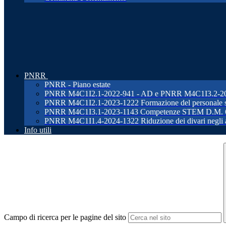
PNRR
PNRR - Piano estate
PNRR M4C1I2.1-2022-941 - AD e PNRR M4C1I3.2-2022-96
PNRR M4C1I2.1-2023-1222 Formazione del personale s
PNRR M4C1I3.1-2023-1143 Competenze STEM D.M. 
PNRR M4C1I1.4-2024-1322 Riduzione dei divari negli ap
Info utili
Campo di ricerca per le pagine del sito