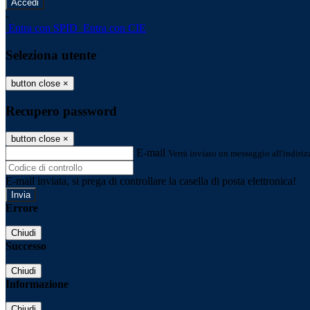
-
Entra con SPID
Entra con CIE
Seleziona utente
button close
×
Recupero password
button close
×
E-mail
Verrà inviato un messaggio all'indirizz
E-mail inviata, si prega di controllare la casella di posta elettronica!
Errore
Chiudi
Successo
Chiudi
Informazione
Chiudi