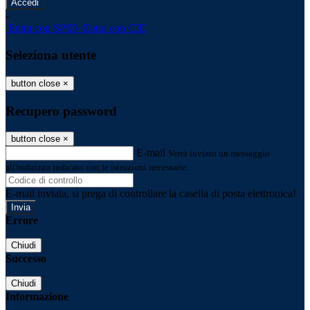
-
Entra con SPID
Entra con CIE
Seleziona utente
button close
×
Recupero password
button close
×
E-mail
Verrà inviato un messaggio
all'indirizzo indicato con le istruzioni necessarie.
E-mail inviata, si prega di controllare la casella di posta elettronica!
Errore
Chiudi
Successo
Chiudi
Informazione