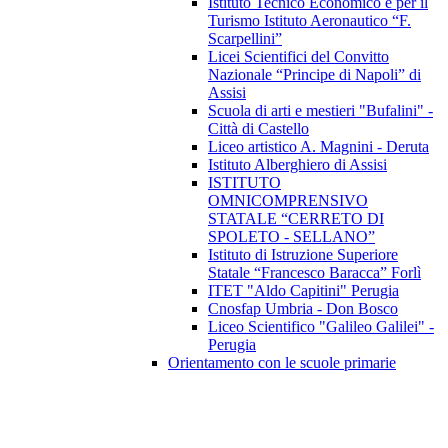
Istituto Tecnico Economico e per il
Turismo Istituto Aeronautico “F.
Scarpellini”
Licei Scientifici del Convitto
Nazionale “Principe di Napoli” di
Assisi
Scuola di arti e mestieri "Bufalini" -
Città di Castello
Liceo artistico A. Magnini - Deruta
Istituto Alberghiero di Assisi
ISTITUTO
OMNICOMPRENSIVO
STATALE “CERRETO DI
SPOLETO - SELLANO”
Istituto di Istruzione Superiore
Statale “Francesco Baracca” Forlì
ITET "Aldo Capitini" Perugia
Cnosfap Umbria - Don Bosco
Liceo Scientifico "Galileo Galilei" -
Perugia
Orientamento con le scuole primarie