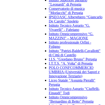
Istituto Superiore paritario
"Leonardi" di Perugia
Conservatorio di musica
"Morlacchi" di Perugia
IPSEOASC Alberghiero “Giancarlo
De Carolis” Spoleto
Istituto Tecnico Agrario “G.
Vivarelli” - Fabriano
Istituto Omnicomprensivo “G.
MAZZINI” – MAGIONE
Istituto professionale Orfini -
Foligno
Istituto "Patrizi-Baldelli-Cavallotti"
di Città di Castello
I.I.S. "Giordano Bruno" Perugia
I.T.T.S. “A. Volta” di Perugia
POLO CONFCOMMERCIO
UMBRIA (Università dei Sapori e
Innovazione Terziario)
Liceo Statale "Assunta Pieralli"
Perugia
Istituto Tecnico Agrario "Ciuffelli-
Einaudi" Todi
Istituto Omnicomprensivo
“Bernardino di Betto” Perugia