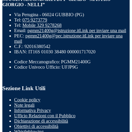
GIORGIO - NELLI”
Via Perugina - 06024 GUBBIO (PG)
Tel:
075 9273779
Tel:
Mobile 329 9278268
Email:
pgmm21400g@istruzione.it
Link per inviare una mail
PEC:
pgmm21400g@pec.istruzione.it
Link per inviare una
mail
C.F.: 92016380542
IBAN: IT16S 01030 38480 000001717020
Codice Meccanografico: PGMM21400G
Codice Univoco Ufficio: UFJP9G
Sezione Link Utili
Cookie policy
Note legali
Informativa Privacy
Ufficio Relazioni con il Pubblico
Dichiarazione di accessibilità
Obiettivi di accessibilità
Whistleblowing