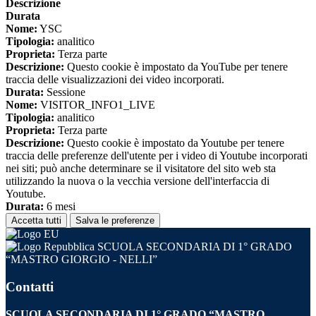
Descrizione
Durata
Nome:
YSC
Tipologia:
analitico
Proprieta:
Terza parte
Descrizione:
Questo cookie è impostato da YouTube per tenere
traccia delle visualizzazioni dei video incorporati.
Durata:
Sessione
Nome:
VISITOR_INFO1_LIVE
Tipologia:
analitico
Proprieta:
Terza parte
Descrizione:
Questo cookie è impostato da Youtube per tenere
traccia delle preferenze dell'utente per i video di Youtube incorporati
nei siti; può anche determinare se il visitatore del sito web sta
utilizzando la nuova o la vecchia versione dell'interfaccia di
Youtube.
Durata:
6 mesi
Accetta tutti
Salva le preferenze
SCUOLA SECONDARIA DI 1° GRADO
“MASTRO GIORGIO - NELLI”
Contatti
SCUOLA SECONDARIA DI 1° GRADO “MASTRO