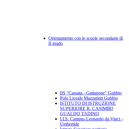
Orientamento con le scuole secondarie di
II grado
IIS "Cassata - Gattapone" Gubbio
Polo Liceale Mazzatinti Gubbio
ISTITUTO DI ISTRUZIONE
SUPERIORE R. CASIMIRI
GUALDO TADINO
I.I.S. Campus Leonardo da Vinci -
Umbertide