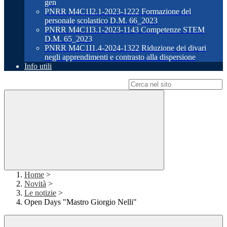
gen
PNRR M4C1I2.1-2023-1222 Formazione del
personale scolastico D.M. 66_2023
PNRR M4C1I3.1-2023-1143 Competenze STEM
D.M. 65_2023
PNRR M4C1I1.4-2024-1322 Riduzione dei divari
negli apprendimenti e contrasto alla dispersione
Info utili
Campo di ricerca per le pagine del sito
Home
>
Novità
>
Le notizie
>
Open Days "Mastro Giorgio Nelli"