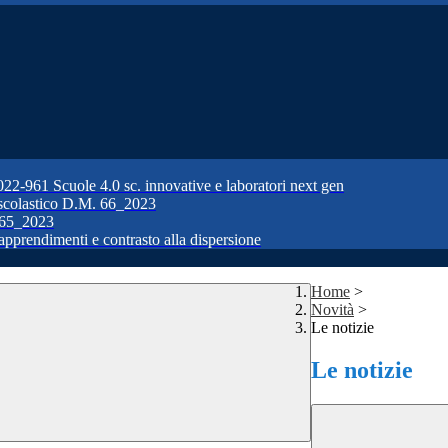
1 Scuole 4.0 sc. innovative e laboratori next gen
colastico D.M. 66_2023
65_2023
prendimenti e contrasto alla dispersione
Home
>
Novità
>
Le notizie
Le notizie