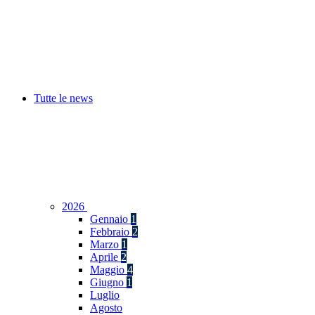
Tutte le news
2026
Gennaio
1
Febbraio
2
Marzo
1
Aprile
2
Maggio
4
Giugno
1
Luglio
Agosto