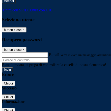
-
Entra con SPID
Entra con CIE
Seleziona utente
button close
×
Recupero password
button close
×
E-mail
Verrà inviato un messaggio all'indirizz
E-mail inviata, si prega di controllare la casella di posta elettronica!
Errore
Chiudi
Successo
Chiudi
Informazione
Chiudi