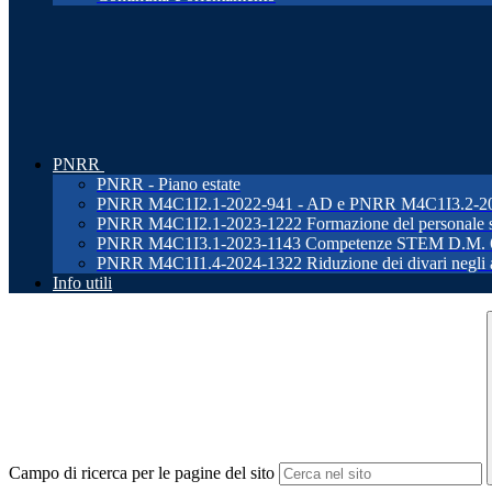
PNRR
PNRR - Piano estate
PNRR M4C1I2.1-2022-941 - AD e PNRR M4C1I3.2-2022-96
PNRR M4C1I2.1-2023-1222 Formazione del personale s
PNRR M4C1I3.1-2023-1143 Competenze STEM D.M. 
PNRR M4C1I1.4-2024-1322 Riduzione dei divari negli ap
Info utili
Campo di ricerca per le pagine del sito