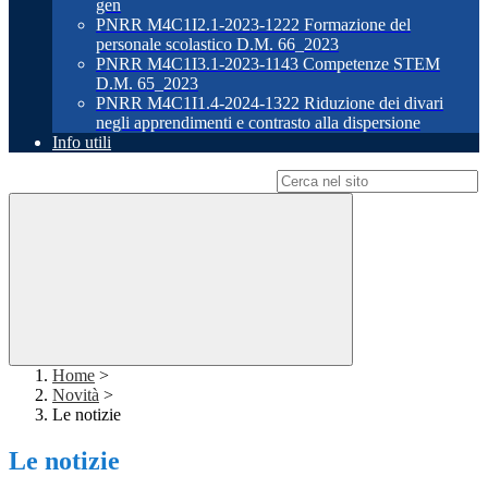
gen
PNRR M4C1I2.1-2023-1222 Formazione del
personale scolastico D.M. 66_2023
PNRR M4C1I3.1-2023-1143 Competenze STEM
D.M. 65_2023
PNRR M4C1I1.4-2024-1322 Riduzione dei divari
negli apprendimenti e contrasto alla dispersione
Info utili
Campo di ricerca per le pagine del sito
Home
>
Novità
>
Le notizie
Le notizie