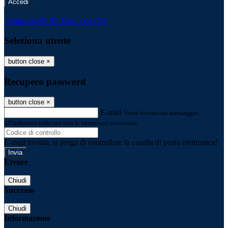
-
Entra con SPID
Entra con CIE
Seleziona utente
button close
×
Recupero password
button close
×
E-mail
Verrà inviato un messaggio
all'indirizzo indicato con le istruzioni necessarie.
E-mail inviata, si prega di controllare la casella di posta elettronica!
Errore
Chiudi
Successo
Chiudi
Informazione