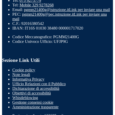
Tel:
075 9273779
Tel:
Mobile 329 9278268
Email:
pgmm21400g@istruzione.it
Link per inviare una mail
PEC:
pgmm21400g@pec.istruzione.it
Link per inviare una
mail
C.F.: 92016380542
IBAN: IT16S 01030 38480 000001717020
Codice Meccanografico: PGMM21400G
Codice Univoco Ufficio: UFJP9G
Sezione Link Utili
Cookie policy
Note legali
Informativa Privacy
Ufficio Relazioni con il Pubblico
Dichiarazione di accessibilità
Obiettivi di accessibilità
Whistleblowing
Gestione consensi cookie
Amministrazione trasparente