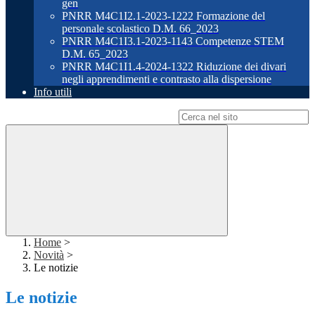
gen
PNRR M4C1I2.1-2023-1222 Formazione del
personale scolastico D.M. 66_2023
PNRR M4C1I3.1-2023-1143 Competenze STEM
D.M. 65_2023
PNRR M4C1I1.4-2024-1322 Riduzione dei divari
negli apprendimenti e contrasto alla dispersione
Info utili
Campo di ricerca per le pagine del sito
Home
>
Novità
>
Le notizie
Le notizie