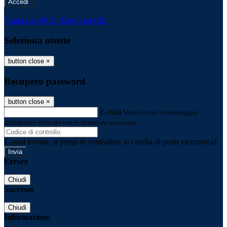
-
Entra con SPID
Entra con CIE
Seleziona utente
button close
×
Recupero password
button close
×
E-mail
Verrà inviato un messaggio
all'indirizzo indicato con le istruzioni necessarie.
E-mail inviata, si prega di controllare la casella di posta elettronica!
Errore
Chiudi
Successo
Chiudi
Informazione