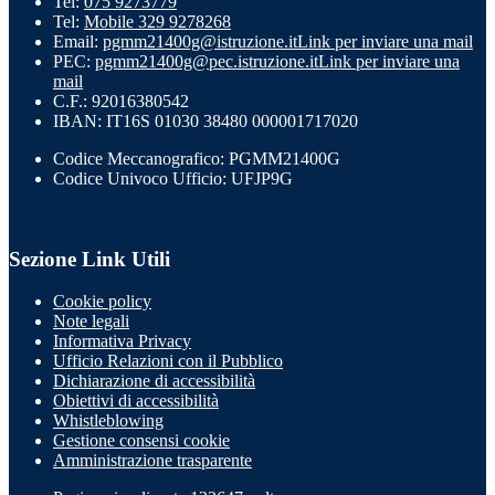
Tel:
075 9273779
Tel:
Mobile 329 9278268
Email:
pgmm21400g@istruzione.it
Link per inviare una mail
PEC:
pgmm21400g@pec.istruzione.it
Link per inviare una
mail
C.F.: 92016380542
IBAN: IT16S 01030 38480 000001717020
Codice Meccanografico: PGMM21400G
Codice Univoco Ufficio: UFJP9G
Sezione Link Utili
Cookie policy
Note legali
Informativa Privacy
Ufficio Relazioni con il Pubblico
Dichiarazione di accessibilità
Obiettivi di accessibilità
Whistleblowing
Gestione consensi cookie
Amministrazione trasparente