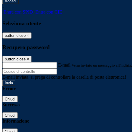
-
Entra con SPID
Entra con CIE
Seleziona utente
button close
×
Recupero password
button close
×
E-mail
Verrà inviato un messaggio all'indirizz
E-mail inviata, si prega di controllare la casella di posta elettronica!
Errore
Chiudi
Successo
Chiudi
Informazione
Chiudi