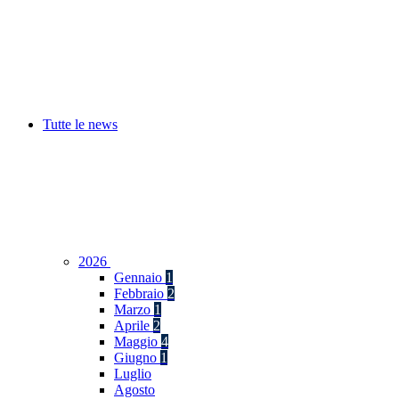
Tutte le news
2026
Gennaio
1
Febbraio
2
Marzo
1
Aprile
2
Maggio
4
Giugno
1
Luglio
Agosto