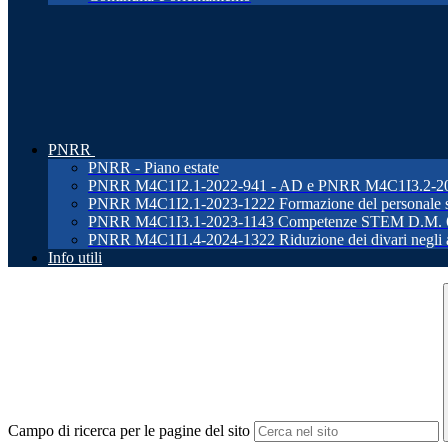
PNRR
PNRR - Piano estate
PNRR M4C1I2.1-2022-941 - AD e PNRR M4C1I3.2-2022-96
PNRR M4C1I2.1-2023-1222 Formazione del personale s
PNRR M4C1I3.1-2023-1143 Competenze STEM D.M. 
PNRR M4C1I1.4-2024-1322 Riduzione dei divari negli ap
Info utili
Campo di ricerca per le pagine del sito