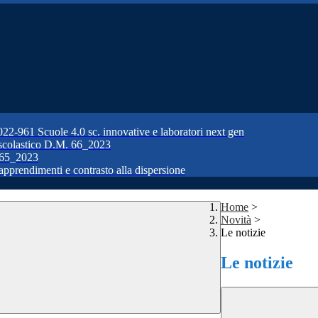
1 Scuole 4.0 sc. innovative e laboratori next gen
colastico D.M. 66_2023
65_2023
prendimenti e contrasto alla dispersione
Home
>
Novità
>
Le notizie
Le notizie