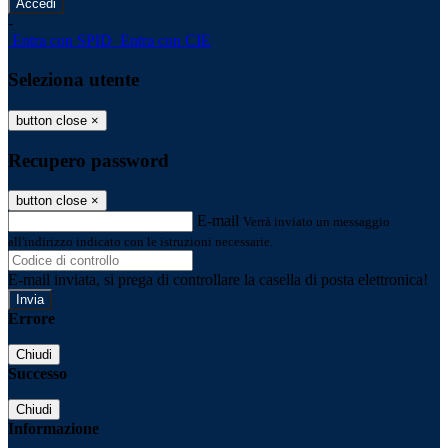
-
Entra con SPID
Entra con CIE
Seleziona utente
button close
×
Recupero password
button close
×
E-mail
Verrà inviato un messaggio
all'indirizzo indicato con le istruzioni necessarie.
E-mail inviata, si prega di controllare la casella di posta elettronica!
Errore
Chiudi
Successo
Chiudi
Informazione