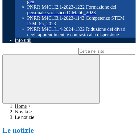
gen
PNRR M4C1I2.1-2023-1222 Formazione del
personale scolastico D.M. 66_2023
PNRR M4C1I3.1-2023-1143 Competenze STEM
D.M. 65_2023
PNRR M4C1I1.4-2024-1322 Riduzione dei divari
negli apprendimenti e contrasto alla dispersione
Info utili
Campo di ricerca per le pagine del sito
Home
>
Novità
>
Le notizie
Le notizie