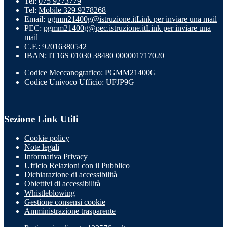
Tel:
075 9273779
Tel:
Mobile 329 9278268
Email:
pgmm21400g@istruzione.it
Link per inviare una mail
PEC:
pgmm21400g@pec.istruzione.it
Link per inviare una
mail
C.F.: 92016380542
IBAN: IT16S 01030 38480 000001717020
Codice Meccanografico: PGMM21400G
Codice Univoco Ufficio: UFJP9G
Sezione Link Utili
Cookie policy
Note legali
Informativa Privacy
Ufficio Relazioni con il Pubblico
Dichiarazione di accessibilità
Obiettivi di accessibilità
Whistleblowing
Gestione consensi cookie
Amministrazione trasparente