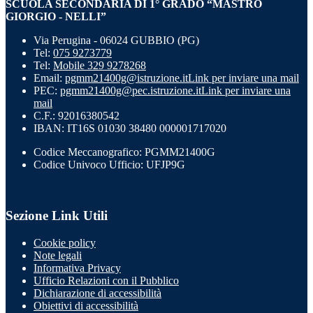
SCUOLA SECONDARIA DI 1° GRADO “MASTRO
GIORGIO - NELLI”
Via Perugina - 06024 GUBBIO (PG)
Tel:
075 9273779
Tel:
Mobile 329 9278268
Email:
pgmm21400g@istruzione.it
Link per inviare una mail
PEC:
pgmm21400g@pec.istruzione.it
Link per inviare una
mail
C.F.: 92016380542
IBAN: IT16S 01030 38480 000001717020
Codice Meccanografico: PGMM21400G
Codice Univoco Ufficio: UFJP9G
Sezione Link Utili
Cookie policy
Note legali
Informativa Privacy
Ufficio Relazioni con il Pubblico
Dichiarazione di accessibilità
Obiettivi di accessibilità