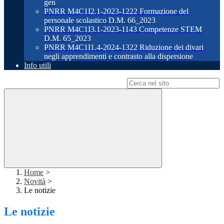
gen
PNRR M4C1I2.1-2023-1222 Formazione del
personale scolastico D.M. 66_2023
PNRR M4C1I3.1-2023-1143 Competenze STEM
D.M. 65_2023
PNRR M4C1I1.4-2024-1322 Riduzione dei divari
negli apprendimenti e contrasto alla dispersione
Info utili
Campo di ricerca per le pagine del sito
Home
>
Novità
>
Le notizie
Le notizie