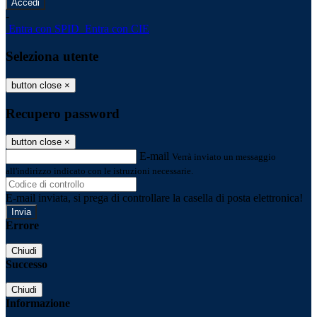
-
Entra con SPID
Entra con CIE
Seleziona utente
button close
×
Recupero password
button close
×
E-mail
Verrà inviato un messaggio
all'indirizzo indicato con le istruzioni necessarie.
E-mail inviata, si prega di controllare la casella di posta elettronica!
Errore
Chiudi
Successo
Chiudi
Informazione