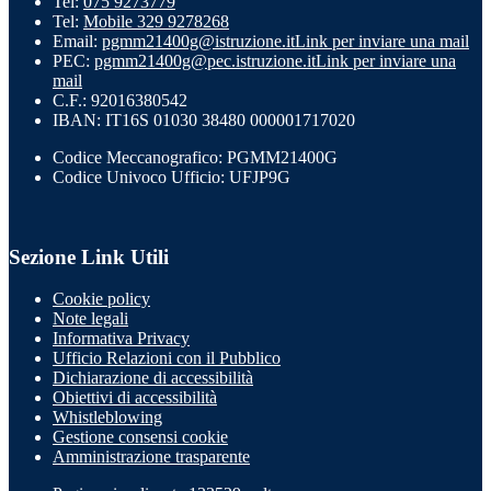
Tel:
075 9273779
Tel:
Mobile 329 9278268
Email:
pgmm21400g@istruzione.it
Link per inviare una mail
PEC:
pgmm21400g@pec.istruzione.it
Link per inviare una
mail
C.F.: 92016380542
IBAN: IT16S 01030 38480 000001717020
Codice Meccanografico: PGMM21400G
Codice Univoco Ufficio: UFJP9G
Sezione Link Utili
Cookie policy
Note legali
Informativa Privacy
Ufficio Relazioni con il Pubblico
Dichiarazione di accessibilità
Obiettivi di accessibilità
Whistleblowing
Gestione consensi cookie
Amministrazione trasparente