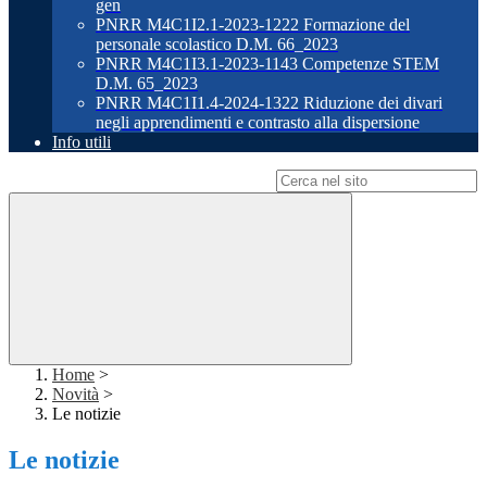
gen
PNRR M4C1I2.1-2023-1222 Formazione del
personale scolastico D.M. 66_2023
PNRR M4C1I3.1-2023-1143 Competenze STEM
D.M. 65_2023
PNRR M4C1I1.4-2024-1322 Riduzione dei divari
negli apprendimenti e contrasto alla dispersione
Info utili
Campo di ricerca per le pagine del sito
Home
>
Novità
>
Le notizie
Le notizie