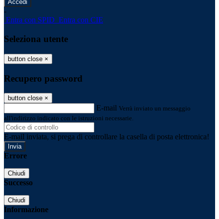
-
Entra con SPID
Entra con CIE
Seleziona utente
button close
×
Recupero password
button close
×
E-mail
Verrà inviato un messaggio
all'indirizzo indicato con le istruzioni necessarie.
E-mail inviata, si prega di controllare la casella di posta elettronica!
Errore
Chiudi
Successo
Chiudi
Informazione