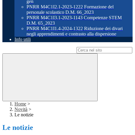
gen
PNRR M4C1I2.1-2023-1222 Formazione del
personale scolastico D.M. 66_2023
PNRR M4C1I3.1-2023-1143 Competenze STEM
D.M. 65_2023
PNRR M4C1I1.4-2024-1322 Riduzione dei divari
negli apprendimenti e contrasto alla dispersione
Info utili
Campo di ricerca per le pagine del sito
Home
>
Novità
>
Le notizie
Le notizie