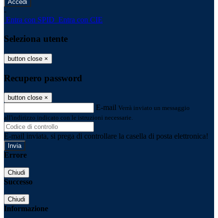
-
Entra con SPID
Entra con CIE
Seleziona utente
button close
×
Recupero password
button close
×
E-mail
Verrà inviato un messaggio
all'indirizzo indicato con le istruzioni necessarie.
E-mail inviata, si prega di controllare la casella di posta elettronica!
Errore
Chiudi
Successo
Chiudi
Informazione