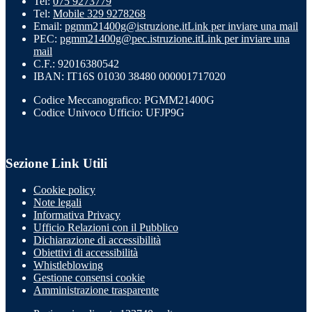
Tel:
075 9273779
Tel:
Mobile 329 9278268
Email:
pgmm21400g@istruzione.it
Link per inviare una mail
PEC:
pgmm21400g@pec.istruzione.it
Link per inviare una
mail
C.F.: 92016380542
IBAN: IT16S 01030 38480 000001717020
Codice Meccanografico: PGMM21400G
Codice Univoco Ufficio: UFJP9G
Sezione Link Utili
Cookie policy
Note legali
Informativa Privacy
Ufficio Relazioni con il Pubblico
Dichiarazione di accessibilità
Obiettivi di accessibilità
Whistleblowing
Gestione consensi cookie
Amministrazione trasparente