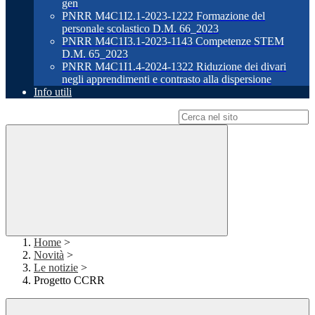
gen
PNRR M4C1I2.1-2023-1222 Formazione del
personale scolastico D.M. 66_2023
PNRR M4C1I3.1-2023-1143 Competenze STEM
D.M. 65_2023
PNRR M4C1I1.4-2024-1322 Riduzione dei divari
negli apprendimenti e contrasto alla dispersione
Info utili
Campo di ricerca per le pagine del sito
Home
>
Novità
>
Le notizie
>
Progetto CCRR