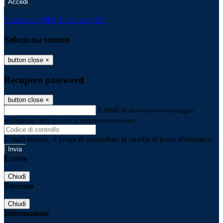
-
Entra con SPID
Entra con CIE
Seleziona utente
button close
×
Recupero password
button close
×
E-mail
Verrà inviato un messaggio
all'indirizzo indicato con le istruzioni necessarie.
E-mail inviata, si prega di controllare la casella di posta elettronica!
Errore
Chiudi
Successo
Chiudi
Informazione