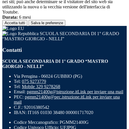
nei siti; può anche determinare se il visitatore del sito web sta
utilizzando la nuova o la vecchia versione dell'interfaccia di
Youtube.
Durata:
6 mesi
Accetta tutti
Salva le preferenze
SCUOLA SECONDARIA DI 1° GRADO
“MASTRO GIORGIO - NELLI”
Contatti
SCUOLA SECONDARIA DI 1° GRADO “MASTRO
GIORGIO - NELLI”
Via Perugina - 06024 GUBBIO (PG)
Tel:
075 9273779
Tel:
Mobile 329 9278268
Email:
pgmm21400g@istruzione.it
Link per inviare una mail
PEC:
pgmm21400g@pec.istruzione.it
Link per inviare una
mail
C.F.: 92016380542
IBAN: IT16S 01030 38480 000001717020
Codice Meccanografico: PGMM21400G
Codice Univoco Ufficio: UFJP9G