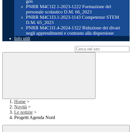
gen
PNRR M4C1I2.1-2023-1222 Formazione del
personale scolastico D.M. 66_2023
PNRR M4C1I3.1-2023-1143 Competenze STEM
D.M. 65_2023
PNRR M4C1I1.4-2024-1322 Riduzione dei divari
negli apprendimenti e contrasto alla dispersione
Info utili
Campo di ricerca per le pagine del sito
Home
>
Novità
>
Le notizie
>
Progetti Agenda Nord