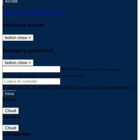
-
Entra con SPID
Entra con CIE
Seleziona utente
button close
×
Recupero password
button close
×
E-mail
Verrà inviato un messaggio
all'indirizzo indicato con le istruzioni necessarie.
E-mail inviata, si prega di controllare la casella di posta elettronica!
Errore
Chiudi
Successo
Chiudi
Informazione