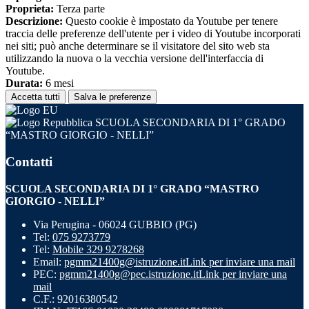
Proprieta:
Terza parte
Descrizione:
Questo cookie è impostato da Youtube per tenere
traccia delle preferenze dell'utente per i video di Youtube incorporati
nei siti; può anche determinare se il visitatore del sito web sta
utilizzando la nuova o la vecchia versione dell'interfaccia di
Youtube.
Durata:
6 mesi
Accetta tutti
Salva le preferenze
SCUOLA SECONDARIA DI 1° GRADO
“MASTRO GIORGIO - NELLI”
Contatti
SCUOLA SECONDARIA DI 1° GRADO “MASTRO
GIORGIO - NELLI”
Via Perugina - 06024 GUBBIO (PG)
Tel:
075 9273779
Tel:
Mobile 329 9278268
Email:
pgmm21400g@istruzione.it
Link per inviare una mail
PEC:
pgmm21400g@pec.istruzione.it
Link per inviare una
mail
C.F.: 92016380542