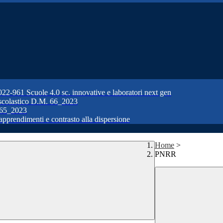
1 Scuole 4.0 sc. innovative e laboratori next gen
colastico D.M. 66_2023
65_2023
prendimenti e contrasto alla dispersione
Home
>
PNRR