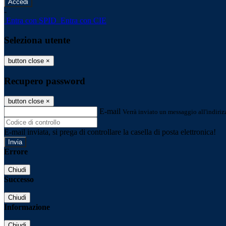
-
Entra con SPID
Entra con CIE
Seleziona utente
button close
×
Recupero password
button close
×
E-mail
Verrà inviato un messaggio all'indirizz
E-mail inviata, si prega di controllare la casella di posta elettronica!
Errore
Chiudi
Successo
Chiudi
Informazione
Chiudi