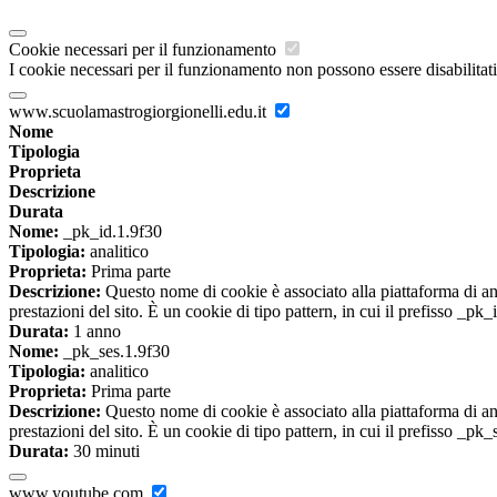
Cookie necessari per il funzionamento
I cookie necessari per il funzionamento non possono essere disabilitati.
www.scuolamastrogiorgionelli.edu.it
Nome
Tipologia
Proprieta
Descrizione
Durata
Nome:
_pk_id.1.9f30
Tipologia:
analitico
Proprieta:
Prima parte
Descrizione:
Questo nome di cookie è associato alla piattaforma di ana
prestazioni del sito. È un cookie di tipo pattern, in cui il prefisso _pk
Durata:
1 anno
Nome:
_pk_ses.1.9f30
Tipologia:
analitico
Proprieta:
Prima parte
Descrizione:
Questo nome di cookie è associato alla piattaforma di ana
prestazioni del sito. È un cookie di tipo pattern, in cui il prefisso _pk
Durata:
30 minuti
www.youtube.com