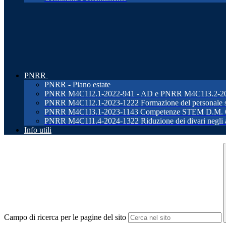
PNRR
PNRR - Piano estate
PNRR M4C1I2.1-2022-941 - AD e PNRR M4C1I3.2-2022-96
PNRR M4C1I2.1-2023-1222 Formazione del personale s
PNRR M4C1I3.1-2023-1143 Competenze STEM D.M. 
PNRR M4C1I1.4-2024-1322 Riduzione dei divari negli ap
Info utili
Campo di ricerca per le pagine del sito