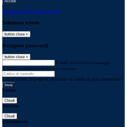
-
Entra con SPID
Entra con CIE
Seleziona utente
button close
×
Recupero password
button close
×
E-mail
Verrà inviato un messaggio
all'indirizzo indicato con le istruzioni necessarie.
E-mail inviata, si prega di controllare la casella di posta elettronica!
Errore
Chiudi
Successo
Chiudi
Informazione