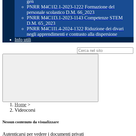
gen
PNRR M4C1I2.1-2023-1222 Formazione del
personale scolastico D.M. 66_2023
PNRR M4C1I3.1-2023-1143 Competenze STEM
D.M. 65_2023
PNRR M4C1I1.4-2024-1322 Riduzione dei divari
negli apprendimenti e contrasto alla dispersione
Info utili
Campo di ricerca per le pagine del sito
Home
>
Videocorsi
Nessun contenuto da visualizzare
Autenticarsi per vedere i documenti privati