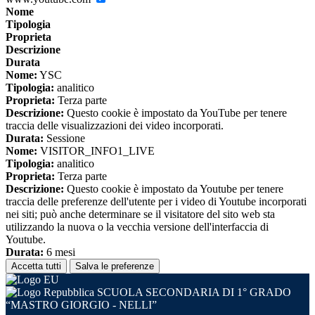
Nome
Tipologia
Proprieta
Descrizione
Durata
Nome:
YSC
Tipologia:
analitico
Proprieta:
Terza parte
Descrizione:
Questo cookie è impostato da YouTube per tenere
traccia delle visualizzazioni dei video incorporati.
Durata:
Sessione
Nome:
VISITOR_INFO1_LIVE
Tipologia:
analitico
Proprieta:
Terza parte
Descrizione:
Questo cookie è impostato da Youtube per tenere
traccia delle preferenze dell'utente per i video di Youtube incorporati
nei siti; può anche determinare se il visitatore del sito web sta
utilizzando la nuova o la vecchia versione dell'interfaccia di
Youtube.
Durata:
6 mesi
Accetta tutti
Salva le preferenze
SCUOLA SECONDARIA DI 1° GRADO
“MASTRO GIORGIO - NELLI”