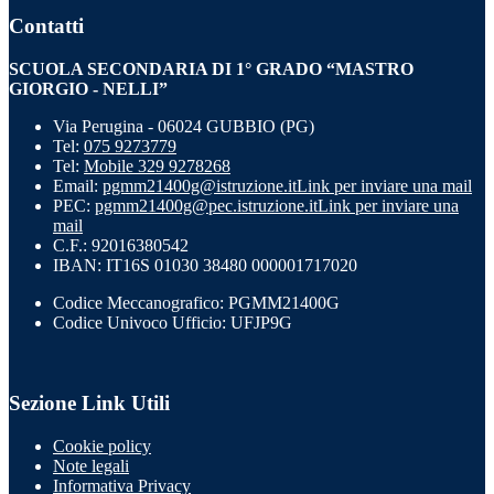
Contatti
SCUOLA SECONDARIA DI 1° GRADO “MASTRO
GIORGIO - NELLI”
Via Perugina - 06024 GUBBIO (PG)
Tel:
075 9273779
Tel:
Mobile 329 9278268
Email:
pgmm21400g@istruzione.it
Link per inviare una mail
PEC:
pgmm21400g@pec.istruzione.it
Link per inviare una
mail
C.F.: 92016380542
IBAN: IT16S 01030 38480 000001717020
Codice Meccanografico: PGMM21400G
Codice Univoco Ufficio: UFJP9G
Sezione Link Utili
Cookie policy
Note legali
Informativa Privacy