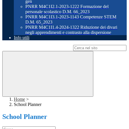
gen
PNRR M4C1I2.1-2023-1222 Formazione del
personale scolastico D.M. 66_2023
PNRR M4C1I3.1-2023-1143 Competenze STEM
D.M. 65_2023
PNRR M4C1I1.4-2024-1322 Riduzione dei divari
negli apprendimenti e contrasto alla dispersione
Info utili
Campo di ricerca per le pagine del sito
Home
>
School Planner
School Planner