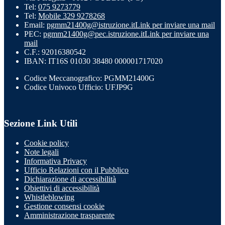
Tel:
075 9273779
Tel:
Mobile 329 9278268
Email:
pgmm21400g@istruzione.it
Link per inviare una mail
PEC:
pgmm21400g@pec.istruzione.it
Link per inviare una
mail
C.F.: 92016380542
IBAN: IT16S 01030 38480 000001717020
Codice Meccanografico: PGMM21400G
Codice Univoco Ufficio: UFJP9G
Sezione Link Utili
Cookie policy
Note legali
Informativa Privacy
Ufficio Relazioni con il Pubblico
Dichiarazione di accessibilità
Obiettivi di accessibilità
Whistleblowing
Gestione consensi cookie
Amministrazione trasparente