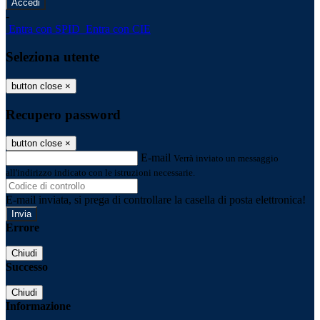
-
Entra con SPID
Entra con CIE
Seleziona utente
button close
×
Recupero password
button close
×
E-mail
Verrà inviato un messaggio
all'indirizzo indicato con le istruzioni necessarie.
E-mail inviata, si prega di controllare la casella di posta elettronica!
Errore
Chiudi
Successo
Chiudi
Informazione