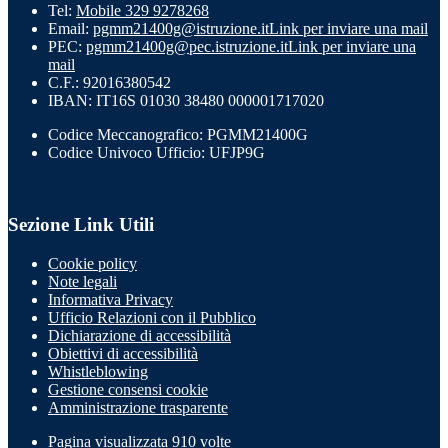
Tel:
Mobile 329 9278268
Email:
pgmm21400g@istruzione.it
Link per inviare una mail
PEC:
pgmm21400g@pec.istruzione.it
Link per inviare una
mail
C.F.: 92016380542
IBAN: IT16S 01030 38480 000001717020
Codice Meccanografico: PGMM21400G
Codice Univoco Ufficio: UFJP9G
Sezione Link Utili
Cookie policy
Note legali
Informativa Privacy
Ufficio Relazioni con il Pubblico
Dichiarazione di accessibilità
Obiettivi di accessibilità
Whistleblowing
Gestione consensi cookie
Amministrazione trasparente
Pagina visualizzata
910
volte