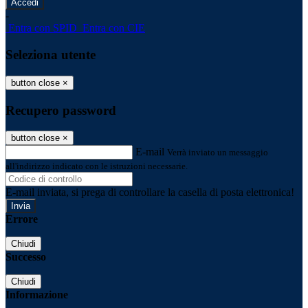
-
Entra con SPID
Entra con CIE
Seleziona utente
button close
×
Recupero password
button close
×
E-mail
Verrà inviato un messaggio
all'indirizzo indicato con le istruzioni necessarie.
E-mail inviata, si prega di controllare la casella di posta elettronica!
Errore
Chiudi
Successo
Chiudi
Informazione