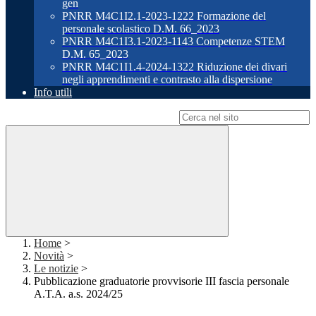
gen
PNRR M4C1I2.1-2023-1222 Formazione del
personale scolastico D.M. 66_2023
PNRR M4C1I3.1-2023-1143 Competenze STEM
D.M. 65_2023
PNRR M4C1I1.4-2024-1322 Riduzione dei divari
negli apprendimenti e contrasto alla dispersione
Info utili
Campo di ricerca per le pagine del sito
Home
>
Novità
>
Le notizie
>
Pubblicazione graduatorie provvisorie III fascia personale
A.T.A. a.s. 2024/25