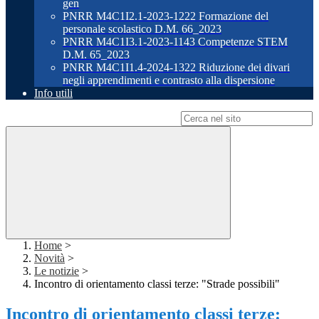
gen
PNRR M4C1I2.1-2023-1222 Formazione del
personale scolastico D.M. 66_2023
PNRR M4C1I3.1-2023-1143 Competenze STEM
D.M. 65_2023
PNRR M4C1I1.4-2024-1322 Riduzione dei divari
negli apprendimenti e contrasto alla dispersione
Info utili
Campo di ricerca per le pagine del sito
Home
>
Novità
>
Le notizie
>
Incontro di orientamento classi terze: "Strade possibili"
Incontro di orientamento classi terze: