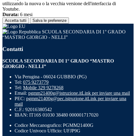
utilizzando la nuova o la vecchia versione dell'interfaccia di
Youtube.
Durata:
6 mesi
Accetta tutti
Salva le preferenze
SCUOLA SECONDARIA DI 1° GRADO
“MASTRO GIORGIO - NELLI”
Contatti
SCUOLA SECONDARIA DI 1° GRADO “MASTRO
GIORGIO - NELLI”
Via Perugina - 06024 GUBBIO (PG)
Tel:
075 9273779
Tel:
Mobile 329 9278268
Email:
pgmm21400g@istruzione.it
Link per inviare una mail
PEC:
pgmm21400g@pec.istruzione.it
Link per inviare una
mail
C.F.: 92016380542
IBAN: IT16S 01030 38480 000001717020
Codice Meccanografico: PGMM21400G
Codice Univoco Ufficio: UFJP9G