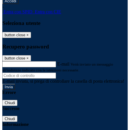
-
Entra con SPID
Entra con CIE
Seleziona utente
button close
×
Recupero password
button close
×
E-mail
Verrà inviato un messaggio
all'indirizzo indicato con le istruzioni necessarie.
E-mail inviata, si prega di controllare la casella di posta elettronica!
Errore
Chiudi
Successo
Chiudi
Informazione