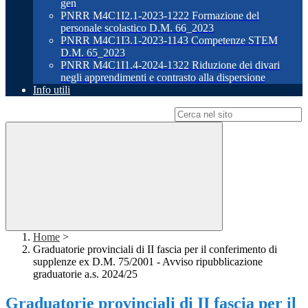
gen
PNRR M4C1I2.1-2023-1222 Formazione del
personale scolastico D.M. 66_2023
PNRR M4C1I3.1-2023-1143 Competenze STEM
D.M. 65_2023
PNRR M4C1I1.4-2024-1322 Riduzione dei divari
negli apprendimenti e contrasto alla dispersione
Info utili
Campo di ricerca per le pagine del sito
Home
>
Graduatorie provinciali di II fascia per il conferimento di
supplenze ex D.M. 75/2001 - Avviso ripubblicazione
graduatorie a.s. 2024/25
Graduatorie provinciali di II fascia per il