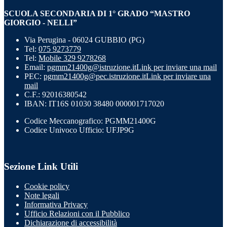
SCUOLA SECONDARIA DI 1° GRADO “MASTRO
GIORGIO - NELLI”
Via Perugina - 06024 GUBBIO (PG)
Tel:
075 9273779
Tel:
Mobile 329 9278268
Email:
pgmm21400g@istruzione.it
Link per inviare una mail
PEC:
pgmm21400g@pec.istruzione.it
Link per inviare una
mail
C.F.: 92016380542
IBAN: IT16S 01030 38480 000001717020
Codice Meccanografico: PGMM21400G
Codice Univoco Ufficio: UFJP9G
Sezione Link Utili
Cookie policy
Note legali
Informativa Privacy
Ufficio Relazioni con il Pubblico
Dichiarazione di accessibilità