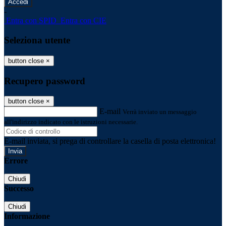
-
Entra con SPID
Entra con CIE
Seleziona utente
button close
×
Recupero password
button close
×
E-mail
Verrà inviato un messaggio
all'indirizzo indicato con le istruzioni necessarie.
E-mail inviata, si prega di controllare la casella di posta elettronica!
Errore
Chiudi
Successo
Chiudi
Informazione