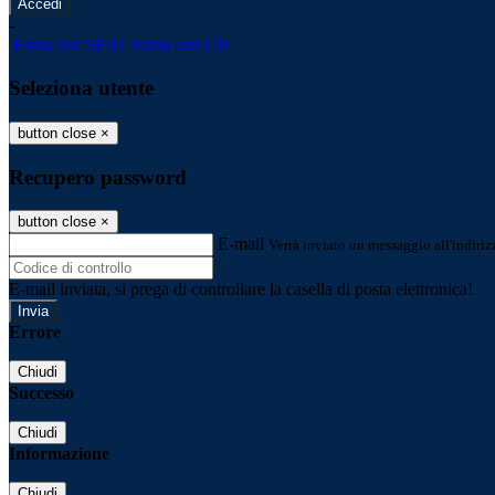
-
Entra con SPID
Entra con CIE
Seleziona utente
button close
×
Recupero password
button close
×
E-mail
Verrà inviato un messaggio all'indirizz
E-mail inviata, si prega di controllare la casella di posta elettronica!
Errore
Chiudi
Successo
Chiudi
Informazione
Chiudi