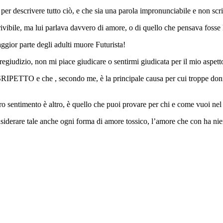
er descrivere tutto ciò, e che sia una parola impronunciabile e non scri
rivibile, ma lui parlava davvero di amore, o di quello che pensava fo
aggior parte degli adulti muore Futurista!
egiudizio, non mi piace giudicare o sentirmi giudicata per il mio aspett
TO e che , secondo me, è la principale causa per cui troppe donne,
ro sentimento è altro, è quello che puoi provare per chi e come vuoi nel
derare tale anche ogni forma di amore tossico, l’amore che con ha nie