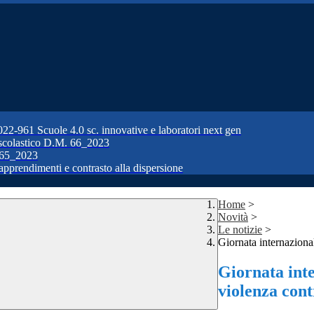
1 Scuole 4.0 sc. innovative e laboratori next gen
colastico D.M. 66_2023
65_2023
prendimenti e contrasto alla dispersione
Home
>
Novità
>
Le notizie
>
Giornata internaziona
Giornata inte
violenza cont