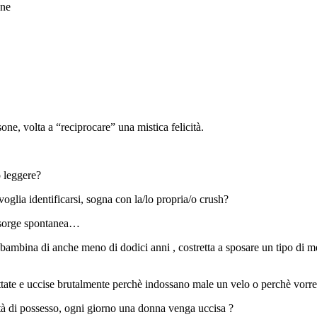
nne
one, volta a “reciprocare” una mistica felicità.
o leggere?
glia identificarsi, sogna con la/lo propria/o crush?
 sorge spontanea…
ambina di anche meno di dodici anni , costretta a sposare un tipo di m
ttate e uccise brutalmente perchè indossano male un velo o perchè vorre
à di possesso, ogni giorno una donna venga uccisa ?