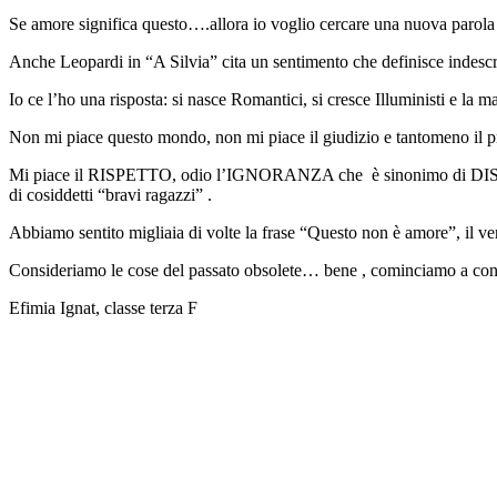
Se amore significa questo….allora io voglio cercare una nuova parola p
Anche Leopardi in “A Silvia” cita un sentimento che definisce indesc
Io ce l’ho una risposta: si nasce Romantici, si cresce Illuministi e la m
Non mi piace questo mondo, non mi piace il giudizio e tantomeno il pr
Mi piace il RISPETTO, odio l’IGNORANZA che è sinonimo di DISRIPET
di cosiddetti “bravi ragazzi” .
Abbiamo sentito migliaia di volte la frase “Questo non è amore”, il ve
Consideriamo le cose del passato obsolete… bene , cominciamo a consi
Efimia Ignat, classe terza F