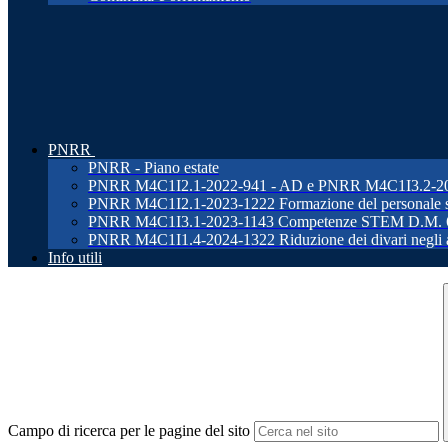
PNRR
PNRR - Piano estate
PNRR M4C1I2.1-2022-941 - AD e PNRR M4C1I3.2-2022-96
PNRR M4C1I2.1-2023-1222 Formazione del personale s
PNRR M4C1I3.1-2023-1143 Competenze STEM D.M. 
PNRR M4C1I1.4-2024-1322 Riduzione dei divari negli ap
Info utili
Campo di ricerca per le pagine del sito