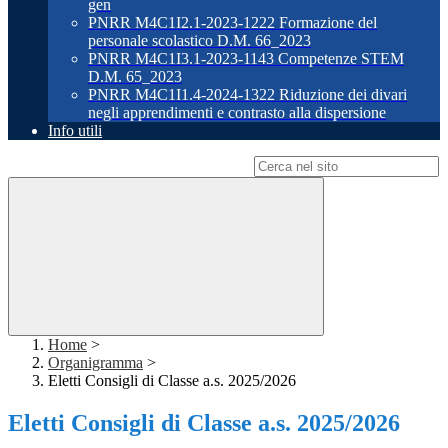
gen
PNRR M4C1I2.1-2023-1222 Formazione del
personale scolastico D.M. 66_2023
PNRR M4C1I3.1-2023-1143 Competenze STEM
D.M. 65_2023
PNRR M4C1I1.4-2024-1322 Riduzione dei divari
negli apprendimenti e contrasto alla dispersione
Info utili
Campo di ricerca per le pagine del sito
Home
>
Organigramma
>
Eletti Consigli di Classe a.s. 2025/2026
Eletti Consigli di Classe a.s. 2025/2026