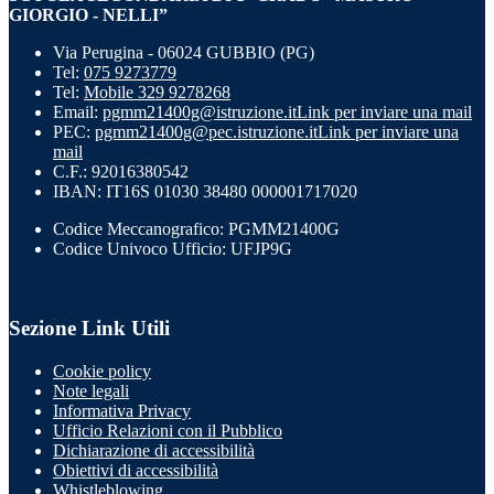
GIORGIO - NELLI”
Via Perugina - 06024 GUBBIO (PG)
Tel:
075 9273779
Tel:
Mobile 329 9278268
Email:
pgmm21400g@istruzione.it
Link per inviare una mail
PEC:
pgmm21400g@pec.istruzione.it
Link per inviare una
mail
C.F.: 92016380542
IBAN: IT16S 01030 38480 000001717020
Codice Meccanografico: PGMM21400G
Codice Univoco Ufficio: UFJP9G
Sezione Link Utili
Cookie policy
Note legali
Informativa Privacy
Ufficio Relazioni con il Pubblico
Dichiarazione di accessibilità
Obiettivi di accessibilità
Whistleblowing