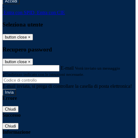
-
Entra con SPID
Entra con CIE
Seleziona utente
button close
×
Recupero password
button close
×
E-mail
Verrà inviato un messaggio
all'indirizzo indicato con le istruzioni necessarie.
E-mail inviata, si prega di controllare la casella di posta elettronica!
Errore
Chiudi
Successo
Chiudi
Informazione