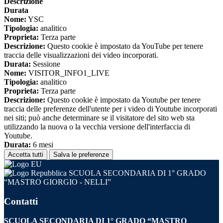
Descrizione
Durata
Nome:
YSC
Tipologia:
analitico
Proprieta:
Terza parte
Descrizione:
Questo cookie è impostato da YouTube per tenere
traccia delle visualizzazioni dei video incorporati.
Durata:
Sessione
Nome:
VISITOR_INFO1_LIVE
Tipologia:
analitico
Proprieta:
Terza parte
Descrizione:
Questo cookie è impostato da Youtube per tenere
traccia delle preferenze dell'utente per i video di Youtube incorporati
nei siti; può anche determinare se il visitatore del sito web sta
utilizzando la nuova o la vecchia versione dell'interfaccia di
Youtube.
Durata:
6 mesi
Accetta tutti
Salva le preferenze
SCUOLA SECONDARIA DI 1° GRADO
“MASTRO GIORGIO - NELLI”
Contatti
SCUOLA SECONDARIA DI 1° GRADO “MASTRO