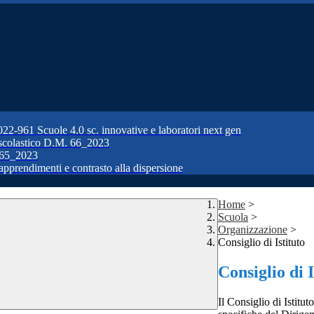
1 Scuole 4.0 sc. innovative e laboratori next gen
colastico D.M. 66_2023
65_2023
prendimenti e contrasto alla dispersione
Home
>
Scuola
>
Organizzazione
>
Consiglio di Istituto
Consiglio di I
Il Consiglio di Istitu