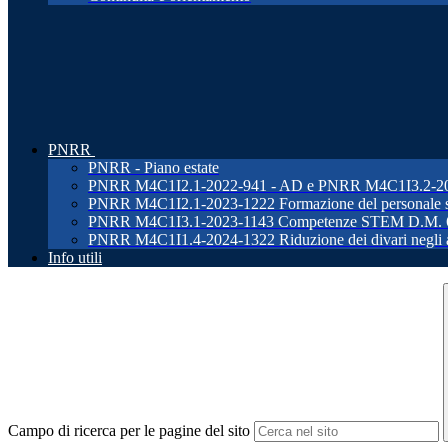
PNRR
PNRR - Piano estate
PNRR M4C1I2.1-2022-941 - AD e PNRR M4C1I3.2-2022-96
PNRR M4C1I2.1-2023-1222 Formazione del personale s
PNRR M4C1I3.1-2023-1143 Competenze STEM D.M. 
PNRR M4C1I1.4-2024-1322 Riduzione dei divari negli ap
Info utili
Campo di ricerca per le pagine del sito