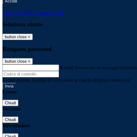
-
Entra con SPID
Entra con CIE
Seleziona utente
button close
×
Recupero password
button close
×
E-mail
Verrà inviato un messaggio all'indirizz
E-mail inviata, si prega di controllare la casella di posta elettronica!
Errore
Chiudi
Successo
Chiudi
Informazione
Chiudi