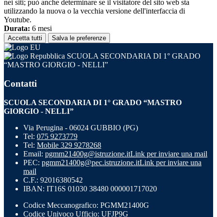
nei siti; può anche determinare se il visitatore del sito web sta
utilizzando la nuova o la vecchia versione dell'interfaccia di
Youtube.
Durata:
6 mesi
Accetta tutti
Salva le preferenze
SCUOLA SECONDARIA DI 1° GRADO
“MASTRO GIORGIO - NELLI”
Contatti
SCUOLA SECONDARIA DI 1° GRADO “MASTRO
GIORGIO - NELLI”
Via Perugina - 06024 GUBBIO (PG)
Tel:
075 9273779
Tel:
Mobile 329 9278268
Email:
pgmm21400g@istruzione.it
Link per inviare una mail
PEC:
pgmm21400g@pec.istruzione.it
Link per inviare una
mail
C.F.: 92016380542
IBAN: IT16S 01030 38480 000001717020
Codice Meccanografico: PGMM21400G
Codice Univoco Ufficio: UFJP9G