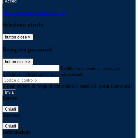
-
Entra con SPID
Entra con CIE
Seleziona utente
button close
×
Recupero password
button close
×
E-mail
Verrà inviato un messaggio
all'indirizzo indicato con le istruzioni necessarie.
E-mail inviata, si prega di controllare la casella di posta elettronica!
Errore
Chiudi
Successo
Chiudi
Informazione