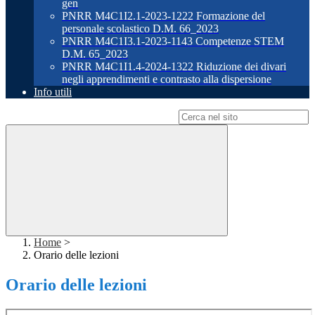
gen
PNRR M4C1I2.1-2023-1222 Formazione del
personale scolastico D.M. 66_2023
PNRR M4C1I3.1-2023-1143 Competenze STEM
D.M. 65_2023
PNRR M4C1I1.4-2024-1322 Riduzione dei divari
negli apprendimenti e contrasto alla dispersione
Info utili
Campo di ricerca per le pagine del sito
Home
>
Orario delle lezioni
Orario delle lezioni