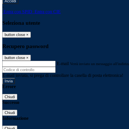
-
Entra con SPID
Entra con CIE
Seleziona utente
button close
×
Recupero password
button close
×
E-mail
Verrà inviato un messaggio all'indirizz
E-mail inviata, si prega di controllare la casella di posta elettronica!
Errore
Chiudi
Successo
Chiudi
Informazione
Chiudi