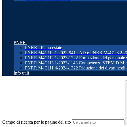
PNRR
PNRR - Piano estate
PNRR M4C1I2.1-2022-941 - AD e PNRR M4C1I3.2-2022-96
PNRR M4C1I2.1-2023-1222 Formazione del personale s
PNRR M4C1I3.1-2023-1143 Competenze STEM D.M. 
PNRR M4C1I1.4-2024-1322 Riduzione dei divari negli ap
Info utili
Campo di ricerca per le pagine del sito