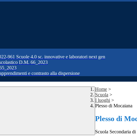
1 Scuole 4.0 sc. innovative e laboratori next gen
colastico D.M. 66_2023
65_2023
prendimenti e contrasto alla dispersione
Home
>
Scuola
>
I luoghi
>
Plesso di Mocaiana
Plesso di Mo
Scuola Secondaria di