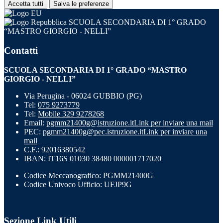
Accetta tutti
Salva le preferenze
SCUOLA SECONDARIA DI 1° GRADO
“MASTRO GIORGIO - NELLI”
Contatti
SCUOLA SECONDARIA DI 1° GRADO “MASTRO
GIORGIO - NELLI”
Via Perugina - 06024 GUBBIO (PG)
Tel:
075 9273779
Tel:
Mobile 329 9278268
Email:
pgmm21400g@istruzione.it
Link per inviare una mail
PEC:
pgmm21400g@pec.istruzione.it
Link per inviare una
mail
C.F.: 92016380542
IBAN: IT16S 01030 38480 000001717020
Codice Meccanografico: PGMM21400G
Codice Univoco Ufficio: UFJP9G
Sezione Link Utili