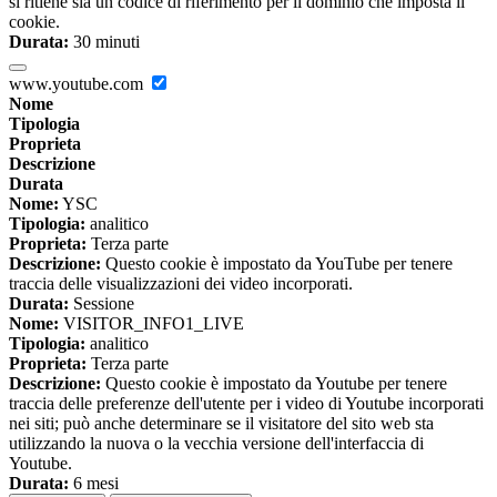
si ritiene sia un codice di riferimento per il dominio che imposta il
cookie.
Durata:
30 minuti
www.youtube.com
Nome
Tipologia
Proprieta
Descrizione
Durata
Nome:
YSC
Tipologia:
analitico
Proprieta:
Terza parte
Descrizione:
Questo cookie è impostato da YouTube per tenere
traccia delle visualizzazioni dei video incorporati.
Durata:
Sessione
Nome:
VISITOR_INFO1_LIVE
Tipologia:
analitico
Proprieta:
Terza parte
Descrizione:
Questo cookie è impostato da Youtube per tenere
traccia delle preferenze dell'utente per i video di Youtube incorporati
nei siti; può anche determinare se il visitatore del sito web sta
utilizzando la nuova o la vecchia versione dell'interfaccia di
Youtube.
Durata:
6 mesi