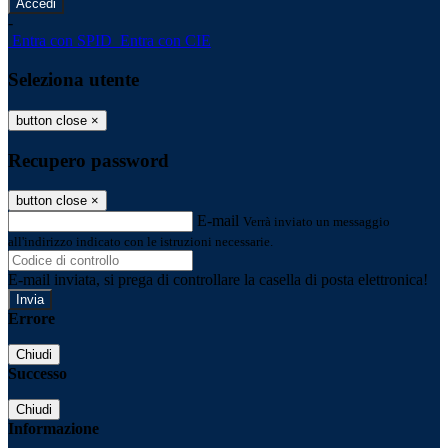
-
Entra con SPID
Entra con CIE
Seleziona utente
button close
×
Recupero password
button close
×
E-mail
Verrà inviato un messaggio
all'indirizzo indicato con le istruzioni necessarie.
E-mail inviata, si prega di controllare la casella di posta elettronica!
Errore
Chiudi
Successo
Chiudi
Informazione