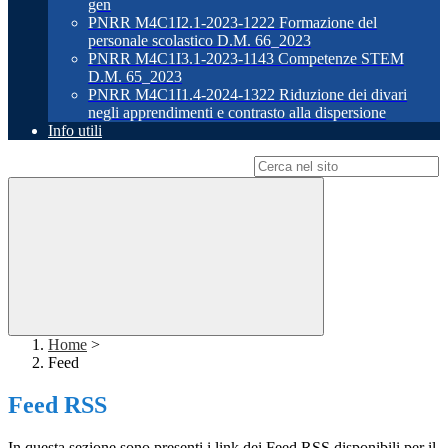
gen
PNRR M4C1I2.1-2023-1222 Formazione del
personale scolastico D.M. 66_2023
PNRR M4C1I3.1-2023-1143 Competenze STEM
D.M. 65_2023
PNRR M4C1I1.4-2024-1322 Riduzione dei divari
negli apprendimenti e contrasto alla dispersione
Info utili
Campo di ricerca per le pagine del sito
Home
>
Feed
Feed RSS
In questa sezione sono presenti i link dei Feed RSS disponibili per il