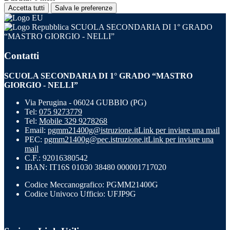
Accetta tutti
Salva le preferenze
SCUOLA SECONDARIA DI 1° GRADO
“MASTRO GIORGIO - NELLI”
Contatti
SCUOLA SECONDARIA DI 1° GRADO “MASTRO
GIORGIO - NELLI”
Via Perugina - 06024 GUBBIO (PG)
Tel:
075 9273779
Tel:
Mobile 329 9278268
Email:
pgmm21400g@istruzione.it
Link per inviare una mail
PEC:
pgmm21400g@pec.istruzione.it
Link per inviare una
mail
C.F.: 92016380542
IBAN: IT16S 01030 38480 000001717020
Codice Meccanografico: PGMM21400G
Codice Univoco Ufficio: UFJP9G