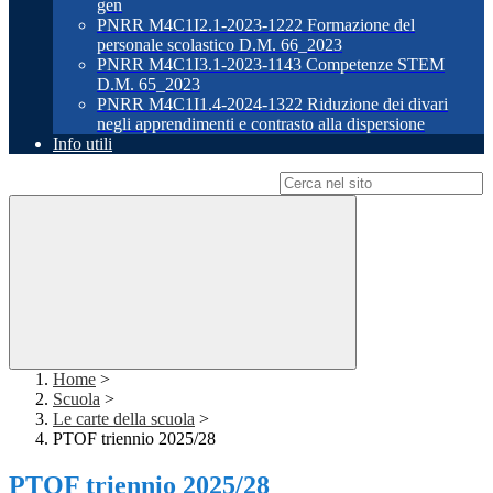
gen
PNRR M4C1I2.1-2023-1222 Formazione del
personale scolastico D.M. 66_2023
PNRR M4C1I3.1-2023-1143 Competenze STEM
D.M. 65_2023
PNRR M4C1I1.4-2024-1322 Riduzione dei divari
negli apprendimenti e contrasto alla dispersione
Info utili
Campo di ricerca per le pagine del sito
Home
>
Scuola
>
Le carte della scuola
>
PTOF triennio 2025/28
PTOF triennio 2025/28