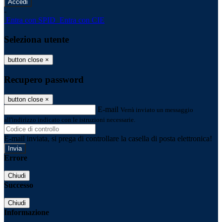
-
Entra con SPID
Entra con CIE
Seleziona utente
button close
×
Recupero password
button close
×
E-mail
Verrà inviato un messaggio
all'indirizzo indicato con le istruzioni necessarie.
E-mail inviata, si prega di controllare la casella di posta elettronica!
Errore
Chiudi
Successo
Chiudi
Informazione