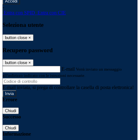
-
Entra con SPID
Entra con CIE
Seleziona utente
button close
×
Recupero password
button close
×
E-mail
Verrà inviato un messaggio
all'indirizzo indicato con le istruzioni necessarie.
E-mail inviata, si prega di controllare la casella di posta elettronica!
Errore
Chiudi
Successo
Chiudi
Informazione