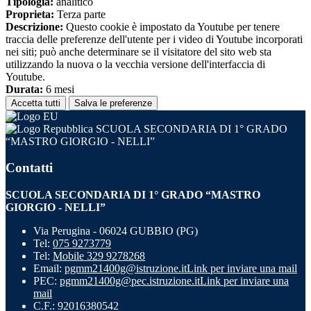
Tipologia:
analitico
Proprieta:
Terza parte
Descrizione:
Questo cookie è impostato da Youtube per tenere
traccia delle preferenze dell'utente per i video di Youtube incorporati
nei siti; può anche determinare se il visitatore del sito web sta
utilizzando la nuova o la vecchia versione dell'interfaccia di
Youtube.
Durata:
6 mesi
Accetta tutti
Salva le preferenze
SCUOLA SECONDARIA DI 1° GRADO
“MASTRO GIORGIO - NELLI”
Contatti
SCUOLA SECONDARIA DI 1° GRADO “MASTRO
GIORGIO - NELLI”
Via Perugina - 06024 GUBBIO (PG)
Tel:
075 9273779
Tel:
Mobile 329 9278268
Email:
pgmm21400g@istruzione.it
Link per inviare una mail
PEC:
pgmm21400g@pec.istruzione.it
Link per inviare una
mail
C.F.: 92016380542