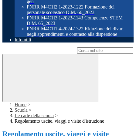
gen
PNRR M4C1I2.1-2023-1222 Formazione del
personale scolastico D.M. 66_2023
PNRR M4C1I3.1-2023-1143 Competenze STEM
D.M. 65_2023
PNRR M4C1I1.4-2024-1322 Riduzione dei divari
negli apprendimenti e contrasto alla dispersione
Info utili
Campo di ricerca per le pagine del sito
Home
>
Scuola
>
Le carte della scuola
>
Regolamento uscite, viaggi e visite d'istruzione
Regolamento uscite, viaggi e visite